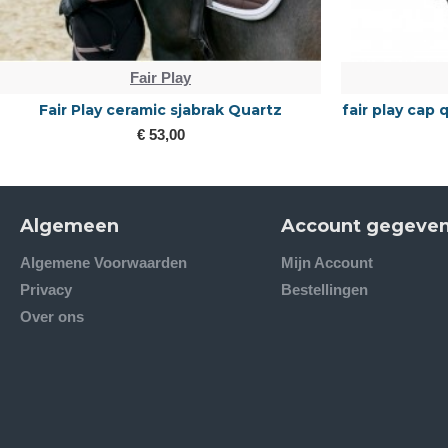
Fair Play
Fair Play ceramic sjabrak Quartz
fair play cap
€ 53,00
Algemeen
Account gegeve
Algemene Voorwaarden
Mijn Account
Privacy
Bestellingen
Over ons