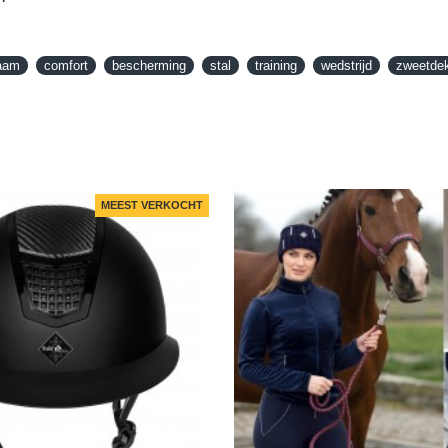
aam
comfort
bescherming
stal
training
wedstrijd
zweetde
MEEST VERKOCHT