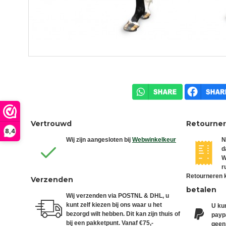
Vertrouwd
Retourne
8,4
Wij zijn aangesloten bij
Webwinkelkeur
N
d
W
r
Retourneren k
Verzenden
betalen
Wij verzenden via POSTNL & DHL, u
kunt zelf kiezen bij ons waar u het
U kun
bezorgd wilt hebben. Dit kan zijn thuis of
paypa
bij een pakketpunt. Vanaf €75,-
geen