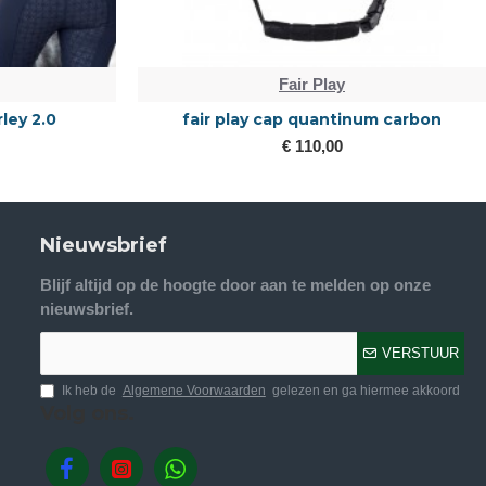
Fair Play
rley 2.0
fair play cap quantinum carbon
€ 110,00
Nieuwsbrief
Blijf altijd op de hoogte door aan te melden op onze
nieuwsbrief.
VERSTUUR
Ik heb de
Algemene Voorwaarden
gelezen en ga hiermee akkoord
Volg ons.