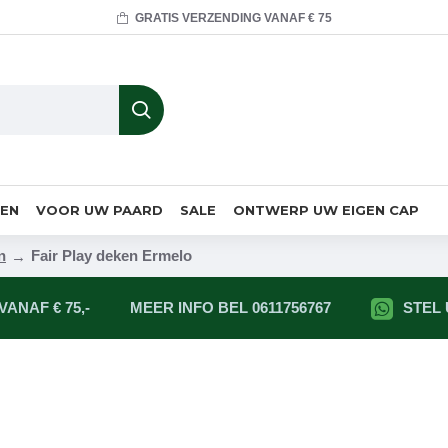
GRATIS VERZENDING VANAF € 75
MEN
VOOR UW PAARD
SALE
ONTWERP UW EIGEN CAP
n
Fair Play deken Ermelo
ANAF € 75,-
MEER INFO BEL 0611756767
STEL