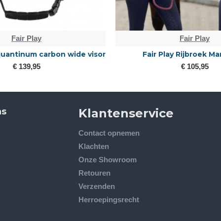
Fair Play
Fair Play
 quantinum carbon wide visor
Fair Play Rijbroek Ma
€ 139,95
€ 105,95
ns
Klantenservice
Contact opnemen
Klachten
Onze Showroom
Retouren
Verzenden
Herroepingsrecht