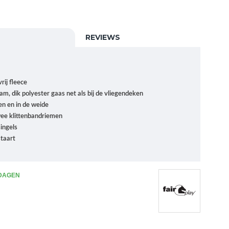
REVIEWS
rij fleece
, dik polyester gaas net als bij de vliegendeken
en en in de weide
wee klittenbandriemen
ingels
staart
 DAGEN