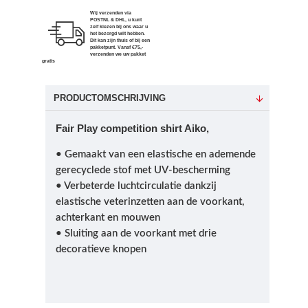
Wij verzenden via
POSTNL & DHL, u kunt
zelf kiezen bij ons waar u
het bezorgd wilt hebben.
Dit kan zijn thuis of bij een
pakketpunt. Vanaf €75,-
verzenden we uw pakket
gratis
PRODUCTOMSCHRIJVING
Fair Play competition shirt Aiko,
• Gemaakt van een elastische en ademende
gerecyclede stof met UV-bescherming
• Verbeterde luchtcirculatie dankzij
elastische veterinzetten aan de voorkant,
achterkant en mouwen
• Sluiting aan de voorkant met drie
decoratieve knopen