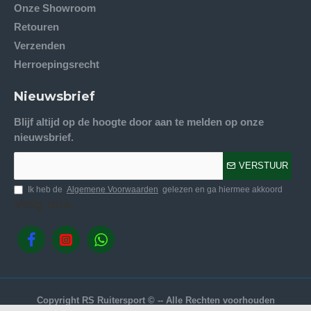
Onze Showroom
Retouren
Verzenden
Herroepingsrecht
Nieuwsbrief
Blijf altijd op de hoogte door aan te melden op onze
nieuwsbrief.
VERSTUUR
Ik heb de
Algemene Voorwaarden
gelezen en ga hiermee akkoord
Volg ons.
Copyright RS Ruitersport © -- Alle Rechten voorhouden