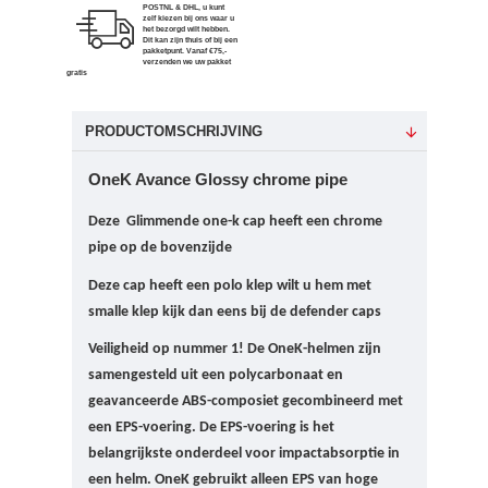
POSTNL & DHL, u kunt
zelf kiezen bij ons waar u
het bezorgd wilt hebben.
Dit kan zijn thuis of bij een
pakketpunt. Vanaf €75,-
verzenden we uw pakket
gratis
PRODUCTOMSCHRIJVING
OneK Avance Glossy chrome pipe
Deze Glimmende one-k cap heeft een chrome
pipe op de bovenzijde
Deze cap heeft een polo klep wilt u hem met
smalle klep kijk dan eens bij de defender caps
Veiligheid op nummer 1!
De OneK-helmen zijn
samengesteld uit een polycarbonaat en
geavanceerde ABS-composiet gecombineerd met
een EPS-voering. De EPS-voering is het
belangrijkste onderdeel voor impactabsorptie in
een helm.
OneK gebruikt alleen EPS van hoge