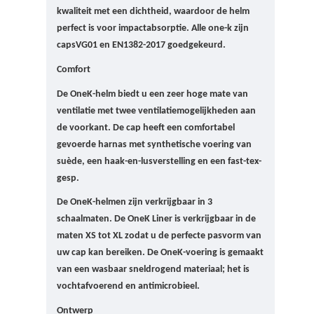
kwaliteit met een dichtheid, waardoor de helm
perfect is voor impactabsorptie. Alle one-k zijn
caps
VG01 en EN1382-2017 goedgekeurd.
Comfort
De OneK-helm biedt u een zeer hoge mate van
ventilatie met twee ventilatiemogelijkheden aan
de voorkant.
De cap heeft een comfortabel
gevoerde harnas met synthetische voering van
suède, een haak-en-lusverstelling en een fast-tex-
gesp.
De OneK-helmen zijn verkrijgbaar in 3
schaalmaten. D
e OneK Liner is verkrijgbaar in de
maten XS tot XL zodat u de perfecte pasvorm van
uw cap kan bereiken.
De OneK-voering is gemaakt
van een wasbaar sneldrogend materiaal;
het is
vochtafvoerend en antimicrobieel.
Ontwerp