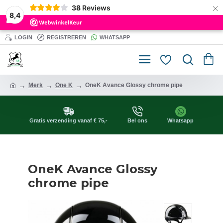
×
38
Reviews
8,4
LOGIN
REGISTREREN
WHATSAPP
Merk
One K
OneK Avance Glossy chrome pipe
Gratis verzending vanaf € 75,-
Bel ons
Whatsapp
OneK Avance Glossy
chrome pipe