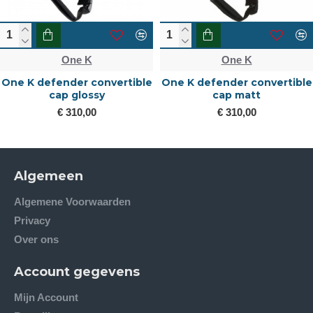
One K
One K
One K defender convertible
One K defender convertible
cap glossy
cap matt
€ 310,00
€ 310,00
Algemeen
Algemene Voorwaarden
Privacy
Over ons
Account gegevens
Mijn Account