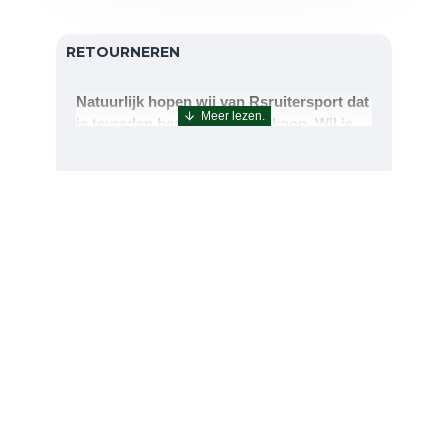
RETOURNEREN
Natuurlijk hopen wij van Rsruitersport dat
je tevreden bent met uw aankoop. Wil je
echter toch iets retourneren of ruilen dan
kan dat uiteraard!Retourneren kan tot 14
dagen na aflevering.De artikelen kunt u
terug sturen naar : Rsruitersport
Terbregseweg 89 3056JV RotterdamWilt u
een artikel ruilen dan zorgen wij dat dit zo
snel mogelijk geregeld is.Wenst u uw geld
terug dan zorgen wij voor een
retourbetaling binnen 5 werkdagen.