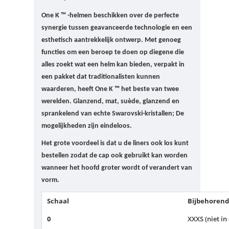
One K ™ -helmen beschikken over de perfecte
synergie tussen geavanceerde technologie en een
esthetisch aantrekkelijk ontwerp.
Met genoeg
functies om een ​​beroep te doen op diegene die
alles zoekt wat een helm kan bieden, verpakt in
een pakket dat traditionalisten kunnen
waarderen, heeft One K ™ het beste van twee
werelden.
Glanzend, mat, suède, glanzend en
sprankelend van echte Swarovski-kristallen;
De
mogelijkheden zijn eindeloos.
Het grote voordeel is dat u de liners ook los kunt
bestellen zodat de cap ook gebruikt kan worden
wanneer het hoofd groter wordt of verandert van
vorm.
Schaal
Bijbehorend
0
XXXS (niet in