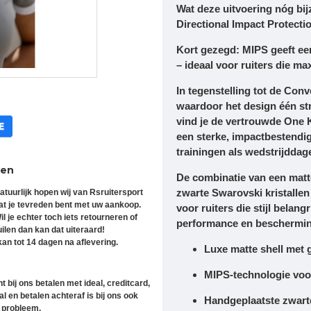
Wat deze uitvoering nóg bi
Directional Impact Protecti
Kort gezegd: MIPS geeft een
– ideaal voor ruiters die m
In tegenstelling tot de Conv
waardoor het design één st
vind je de vertrouwde One K
een sterke, impactbestendig
trainingen als wedstrijddag
ren
De combinatie van een
matt
zwarte Swarovski kristallen
atuurlijk hopen wij van Rsruitersport
at je tevreden bent met uw aankoop.
voor ruiters die stijl belan
il je echter toch iets retourneren of
performance en beschermin
uilen dan kan dat uiteraard!
an tot 14 dagen na aflevering.
Luxe
matte shell
met g
MIPS-technologie
voor
t bij ons betalen met ideal, creditcard,
l en betalen achteraf is bij ons ook
Handgeplaatste
zwart
 probleem.