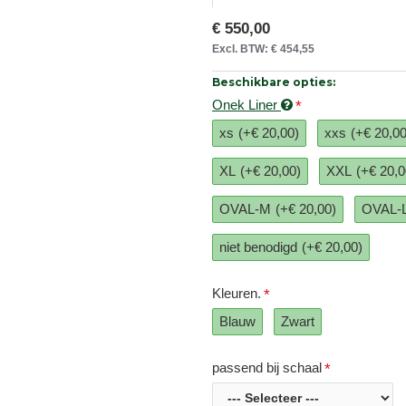
€ 550,00
Excl. BTW: € 454,55
Beschikbare opties:
Onek Liner
xs
(+€ 20,00)
xxs
(+€ 20,00
XL
(+€ 20,00)
XXL
(+€ 20,0
OVAL-M
(+€ 20,00)
OVAL-
niet benodigd
(+€ 20,00)
Kleuren.
Blauw
Zwart
passend bij schaal