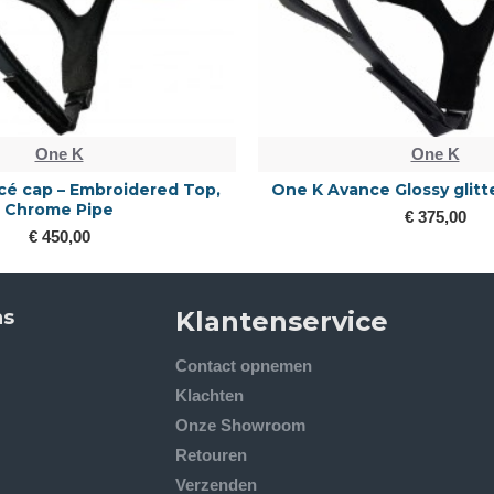
One K
One K
é cap – Embroidered Top,
One K Avance Glossy glitt
Chrome Pipe
€ 375,00
€ 450,00
ns
Klantenservice
Contact opnemen
Klachten
Onze Showroom
Retouren
Verzenden