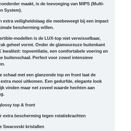
jzonderder maakt, is de toevoeging van
MIPS (Multi-
on System)
.
 extra veiligheidslaag die meebeweegt bij een impact
aximale bescherming willen.
ertible-modellen is de LUX-top niet verwisselbaar,
rak geheel vormt. Onder de glamoureuze buitenkant
 kwaliteit:
topventilatie, een comfortabele voering en
e buitenschaal.
Perfect voor zowel intensieve
en.
e schaal
met een
glanzende top en front
laat de
 extra mooi uitkomen. Een gedurfde, elegante look
grijk vinden maar net zoveel waarde hechten aan
g.
lossy top & front
 extra bescherming tegen rotatiekrachten
e Swarovski kristallen