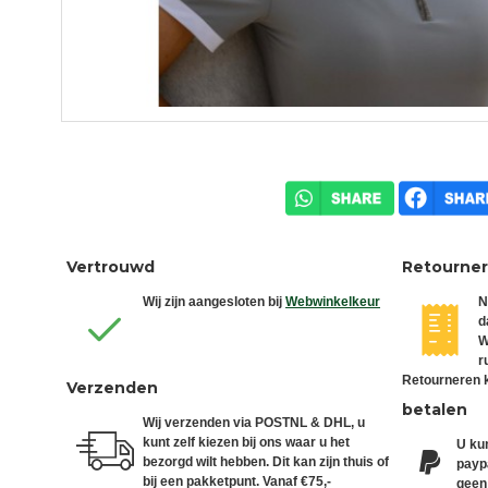
Vertrouwd
Retourne
Wij zijn aangesloten bij
Webwinkelkeur
N
d
W
r
Retourneren k
Verzenden
betalen
Wij verzenden via POSTNL & DHL, u
kunt zelf kiezen bij ons waar u het
U kun
bezorgd wilt hebben. Dit kan zijn thuis of
paypa
bij een pakketpunt. Vanaf €75,-
geen