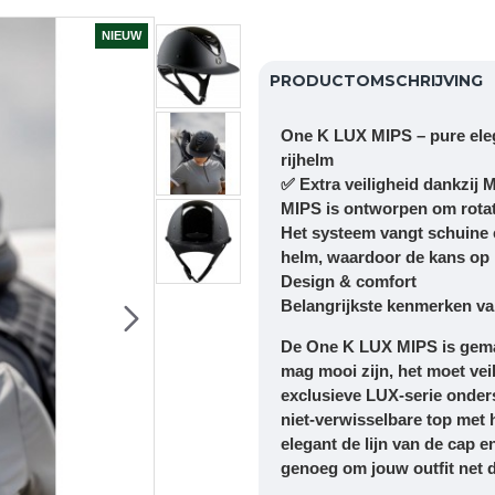
NIEUW
PRODUCTOMSCHRIJVING
One K LUX MIPS – pure elega
rijhelm
✅
Extra veiligheid dankzij 
MIPS is ontworpen om rotati
Het systeem vangt schuine e
helm, waardoor de kans op h
Design & comfort
Belangrijkste kenmerken v
De
One K LUX MIPS
is gema
mag mooi zijn, het moet veil
exclusieve LUX-serie onder
niet-verwisselbare top met
elegant de lijn van de cap e
genoeg om jouw outfit net d