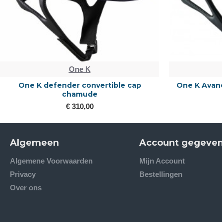
One K
One K defender convertible cap
One K Avanc
chamude
€ 310,00
Algemeen
Account gegeve
Algemene Voorwaarden
Mijn Account
Privacy
Bestellingen
Over ons