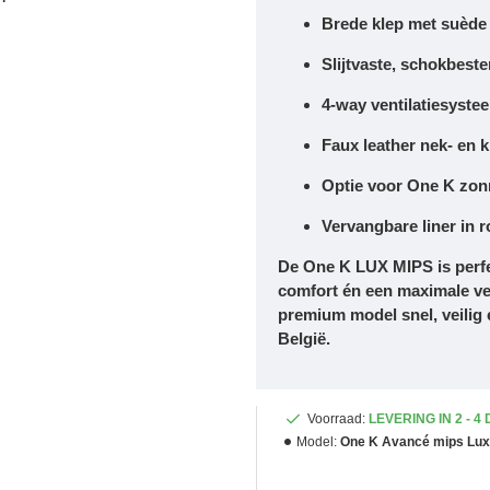
Brede klep
met suède 
Slijtvaste,
schokbeste
4-way ventilatiesyste
Faux leather nek- en
Optie voor
One K zonn
Vervangbare liner
in r
De
One K LUX MIPS
is perf
comfort én een maximale ve
premium model snel, veilig 
België.
Voorraad:
LEVERING IN 2 - 4
Model:
One K Avancé mips Lux 