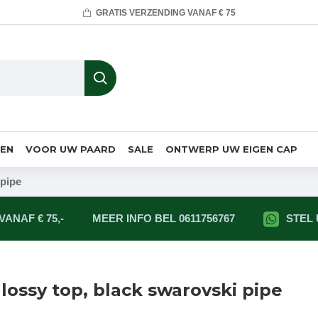
GRATIS VERZENDING VANAF € 75
MEN
VOOR UW PAARD
SALE
ONTWERP UW EIGEN CAP
 pipe
ANAF € 75,-
MEER INFO BEL 0611756767
STEL
lossy top, black swarovski pipe