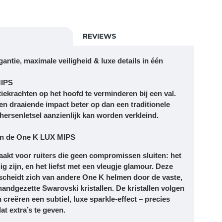
REVIEWS
ntie, maximale veiligheid & luxe details in één
MIPS
ekrachten op het hoofd te verminderen bij een val.
n draaiende impact beter op dan een traditionele
ersenletsel aanzienlijk kan worden verkleind.
an de One K LUX MIPS
akt voor ruiters die geen compromissen sluiten: het
ig zijn, en het liefst met een vleugje glamour. Deze
scheidt zich van andere One K helmen door de vaste,
handgezette Swarovski kristallen
. De kristallen volgen
n creëren een subtiel, luxe sparkle-effect – precies
at extra’s te geven.