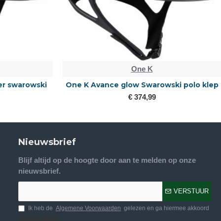
One K
er swarowski
One K Avance glow Swarowski polo klep
€ 374,99
Nieuwsbrief
Blijf altijd op de hoogte door aan te melden op onze
nieuwsbrief.
VERSTUUR
Ik heb de
Algemene Voorwaarden
gelezen en ga hiermee akkoord
Volg ons.