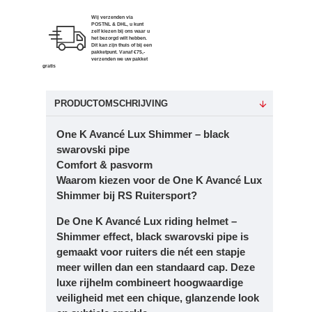
Wij verzenden via
POSTNL & DHL, u kunt
zelf kiezen bij ons waar u
het bezorgd wilt hebben.
Dit kan zijn thuis of bij een
pakketpunt. Vanaf €75,-
verzenden we uw pakket
gratis
PRODUCTOMSCHRIJVING
One K Avancé Lux Shimmer – black
swarovski pipe
Comfort & pasvorm
Waarom kiezen voor de One K Avancé Lux
Shimmer bij RS Ruitersport?
De
One K Avancé Lux riding helmet –
Shimmer effect, black swarovski pipe
is
gemaakt voor ruiters die nét een stapje
meer willen dan een standaard cap. Deze
luxe rijhelm combineert
hoogwaardige
veiligheid
met een chique, glanzende look