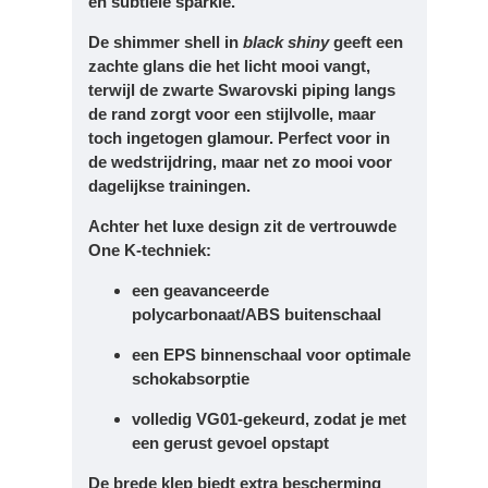
en subtiele sparkle.
De
shimmer shell
in
black shiny
geeft een
zachte glans die het licht mooi vangt,
terwijl de
zwarte Swarovski piping
langs
de rand zorgt voor een stijlvolle, maar
toch ingetogen glamour. Perfect voor in
de wedstrijdring, maar net zo mooi voor
dagelijkse trainingen.
Achter het luxe design zit de vertrouwde
One K-techniek:
een
geavanceerde
polycarbonaat/ABS buitenschaal
een
EPS binnenschaal
voor optimale
schokabsorptie
volledig
VG01-gekeurd
, zodat je met
een gerust gevoel opstapt
De
brede klep
biedt extra bescherming