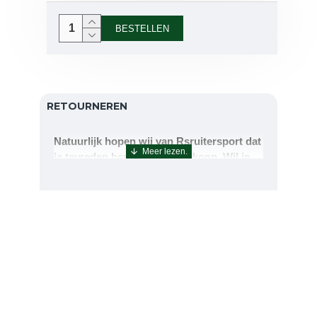
BESTELLEN
RETOURNEREN
Natuurlijk hopen wij van Rsruitersport dat
je tevreden bent met uw aankoop. Wil je
echter toch iets retourneren of ruilen dan
kan dat uiteraard!Retourneren kan tot 14
dagen na aflevering.De artikelen kunt u
terug sturen naar : Rsruitersport
Terbregseweg 89 3056JV RotterdamWilt u
een artikel ruilen dan zorgen wij dat dit zo
snel mogelijk geregeld is.Wenst u uw geld
terug dan zorgen wij voor een
retourbetaling binnen 5 werkdagen.