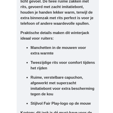
licht gevoel. De
twee ruime zakken met
rits
, gevoerd met zacht imitatiebont,
houden je handen lekker warm, terwijl de
extra
binnenzak met rits
perfect is voor je
telefoon of andere waardevolle spullen.
Praktische details maken dit winterjack
ideaal voor ruiters:
Manchetten in de mouwen
voor
extra warmte
Tweezijdige rits
voor comfort tijdens
het rijden
Ruime, verstelbare capuchon
,
afgewerkt met superzacht
imitatiebont voor extra bescherming
tegen de kou
Stijlvol
Fair Play-logo op de mouw
Kortom: dit jack is dé must-have voor de