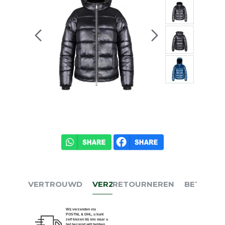
VERTROUWD
VERZENDEN
RETOURNEREN
BETALEN
Wij verzenden via
POSTNL & DHL, u kunt
zelf kiezen bij ons waar u
het bezorgd wilt hebben.