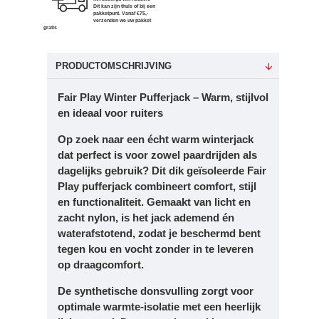
Dit kan zijn thuis of bij een
pakketpunt. Vanaf €75,-
verzenden we uw pakket
gratis
PRODUCTOMSCHRIJVING
Fair Play Winter Pufferjack – Warm, stijlvol
en ideaal voor ruiters
Op zoek naar een écht warm winterjack
dat perfect is voor zowel paardrijden als
dagelijks gebruik? Dit
dik geïsoleerde Fair
Play pufferjack
combineert comfort, stijl
en functionaliteit. Gemaakt van
licht en
zacht nylon
, is het jack
ademend én
waterafstotend
, zodat je beschermd bent
tegen kou en vocht zonder in te leveren
op draagcomfort.
De
synthetische donsvulling
zorgt voor
optimale warmte-isolatie met een heerlijk