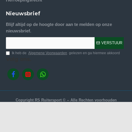
Nieuwsbrief
Blijf altijd op de hoogte door aan te melden op onze
nieuwsbrief.
VERSTUUR
Ik heb de
Algemene Voorwaarden
gelezen en ga hiermee akkoord
Volg ons.
Copyright RS Ruitersport © -- Alle Rechten voorhouden