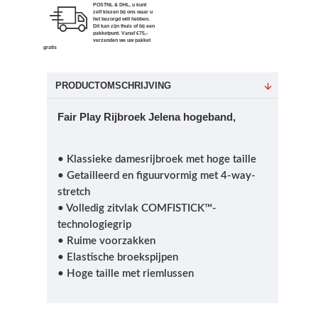
POSTNL & DHL, u kunt
zelf kiezen bij ons waar u
het bezorgd wilt hebben.
Dit kan zijn thuis of bij een
pakketpunt. Vanaf €75,-
verzenden we uw pakket
gratis
PRODUCTOMSCHRIJVING
Fair Play Rijbroek Jelena hogeband,
• Klassieke damesrijbroek met hoge taille
• Getailleerd en figuurvormig met 4-way-
stretch
• Volledig zitvlak COMFISTICK™-
technologiegrip
• Ruime voorzakken
• Elastische broekspijpen
• Hoge taille met riemlussen