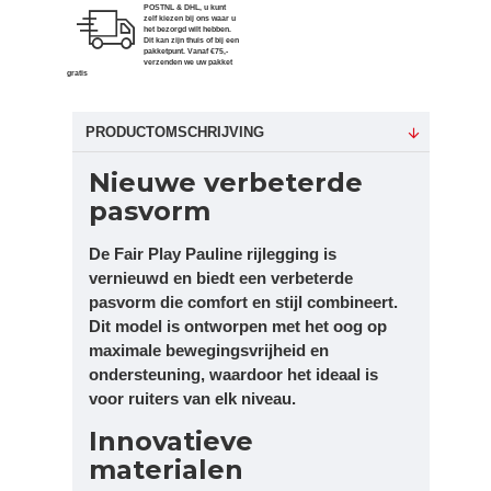
POSTNL & DHL, u kunt
zelf kiezen bij ons waar u
het bezorgd wilt hebben.
Dit kan zijn thuis of bij een
pakketpunt. Vanaf €75,-
verzenden we uw pakket
gratis
PRODUCTOMSCHRIJVING
Nieuwe verbeterde
pasvorm
De Fair Play Pauline rijlegging is
vernieuwd en biedt een verbeterde
pasvorm die comfort en stijl combineert.
Dit model is ontworpen met het oog op
maximale bewegingsvrijheid en
ondersteuning, waardoor het ideaal is
voor ruiters van elk niveau.
Innovatieve
materialen