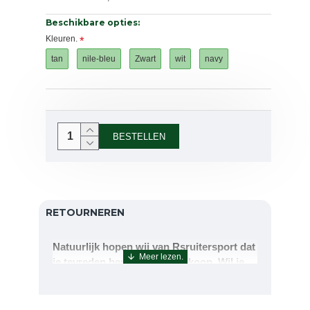
Beschikbare opties:
Kleuren.
tan
nile-bleu
Zwart
wit
navy
BESTELLEN
RETOURNEREN
Natuurlijk hopen wij van Rsruitersport dat
je tevreden bent met uw aankoop. Wil je
echter toch iets retourneren of ruilen dan
kan dat uiteraard!Retourneren kan tot 14
dagen na aflevering.De artikelen kunt u