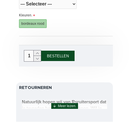
Kleuren.
bordeaux rood
BESTELLEN
RETOURNEREN
Natuurlijk hopen wij van Rsruitersport dat
je tevreden bent met uw aankoop. Wil je
echter toch iets retourneren of ruilen dan
kan dat uiteraard!Retourneren kan tot 14
dagen na aflevering.De artikelen kunt u