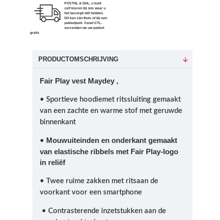
POSTNL & DHL, u kunt
zelf kiezen bij ons waar u
het bezorgd wilt hebben.
Dit kan zijn thuis of bij een
pakketpunt. Vanaf €75,-
verzenden we uw pakket
gratis
PRODUCTOMSCHRIJVING
Fair Play vest Maydey ,
• Sportieve hoodie
met
ritssluiting
gemaakt
van een zachte en warme stof met geruwde
binnenkant
Mouwuiteinden en onderkant gemaakt
•
van elastische ribbels met Fair Play-logo
in reliëf
• Twee ruime zakken met rits
aan de
voorkant
voor een smartphone
• Contrasterende inzetstukken aan de