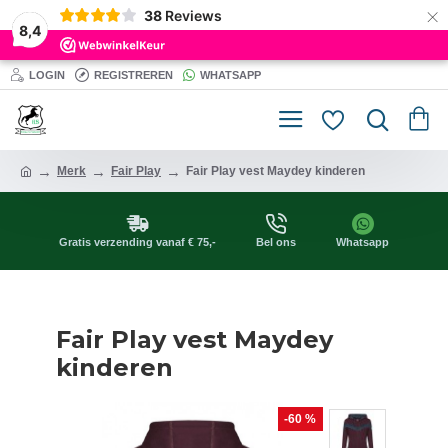
×
38
Reviews
8,4
LOGIN
REGISTREREN
WHATSAPP
Merk
Fair Play
Fair Play vest Maydey kinderen
Gratis verzending vanaf € 75,-
Bel ons
Whatsapp
Fair Play vest Maydey
kinderen
-60 %