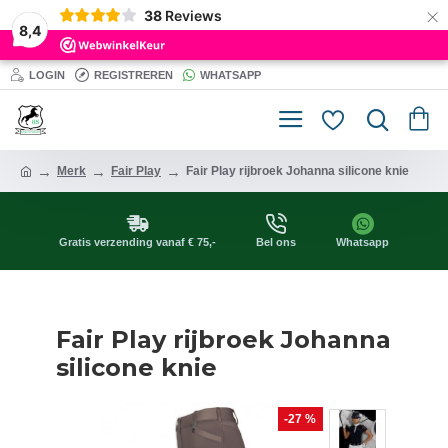
×
38
Reviews
8,4
LOGIN
REGISTREREN
WHATSAPP
Merk
Fair Play
Fair Play rijbroek Johanna silicone knie
Gratis verzending vanaf € 75,-
Bel ons
Whatsapp
Fair Play rijbroek Johanna
silicone knie
-27 %