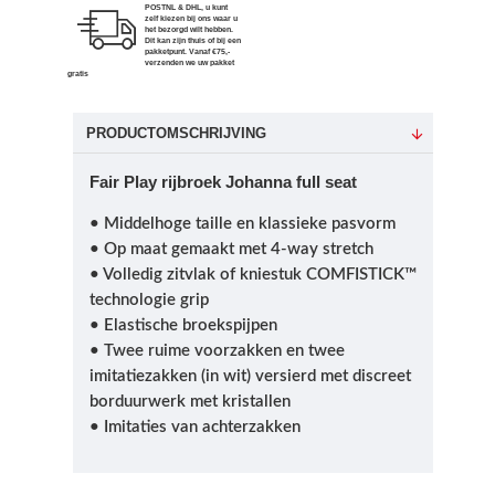
POSTNL & DHL, u kunt
zelf kiezen bij ons waar u
het bezorgd wilt hebben.
Dit kan zijn thuis of bij een
pakketpunt. Vanaf €75,-
verzenden we uw pakket
gratis
PRODUCTOMSCHRIJVING
Fair Play rijbroek Johanna full seat
• Middelhoge taille en klassieke pasvorm
• Op maat gemaakt met 4-way stretch
• Volledig zitvlak of kniestuk COMFISTICK™
technologie grip
• Elastische broekspijpen
• Twee ruime voorzakken en twee
imitatiezakken (in wit) versierd met discreet
borduurwerk met kristallen
• Imitaties van achterzakken