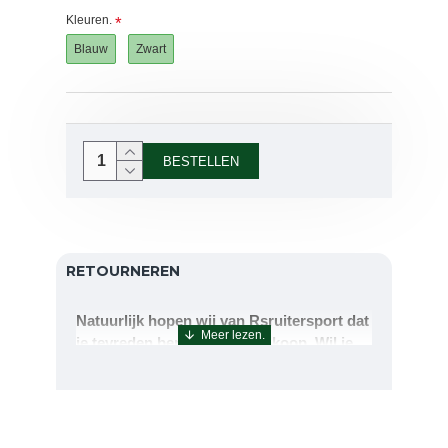
Kleuren.
Blauw
Zwart
BESTELLEN
RETOURNEREN
Natuurlijk hopen wij van Rsruitersport dat
je tevreden bent met uw aankoop. Wil je
echter toch iets retourneren of ruilen dan
kan dat uiteraard!Retourneren kan tot 14
dagen na aflevering.De artikelen kunt u
terug sturen naar : Rsruitersport