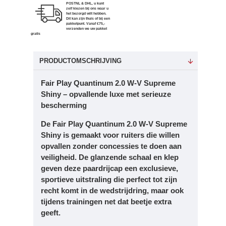
POSTNL & DHL, u kunt
zelf kiezen bij ons waar u
het bezorgd wilt hebben.
Dit kan zijn thuis of bij een
pakketpunt. Vanaf €75,-
verzenden we uw pakket
gratis
PRODUCTOMSCHRIJVING
Fair Play Quantinum 2.0 W-V Supreme
Shiny – opvallende luxe met serieuze
bescherming
De Fair Play Quantinum 2.0 W-V Supreme
Shiny is gemaakt voor ruiters die willen
opvallen zonder concessies te doen aan
veiligheid. De glanzende schaal en klep
geven deze paardrijcap een exclusieve,
sportieve uitstraling die perfect tot zijn
recht komt in de wedstrijdring, maar ook
tijdens trainingen net dat beetje extra
geeft.