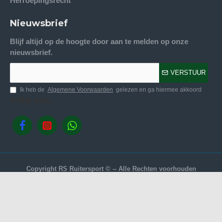
Herroepingsrecht
Nieuwsbrief
Blijf altijd op de hoogte door aan te melden op onze
nieuwsbrief.
VERSTUUR
Ik heb de
Algemene Voorwaarden
gelezen en ga hiermee akkoord
Volg ons.
Copyright RS Ruitersport © -- Alle Rechten voorhouden