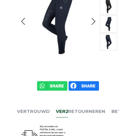
VERTROUWD
VERZENDEN
RETOURNEREN
BETALEN
Wij verzenden via
POSTNL & DHL, u kunt
zelf kiezen bij ons waar u
het bezorgd wilt hebben.