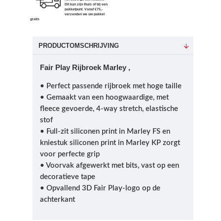
Dit kan zijn thuis of bij een
pakketpunt. Vanaf €75,-
verzenden we uw pakket
gratis
PRODUCTOMSCHRIJVING
Fair Play Rijbroek Marley ,
• Perfect passende rijbroek met hoge taille
• Gemaakt van een hoogwaardige, met
fleece gevoerde, 4-way stretch, elastische
stof
• Full-zit siliconen print in Marley FS en
kniestuk siliconen print in Marley KP zorgt
voor perfecte grip
• Voorvak afgewerkt met bits, vast op een
decoratieve tape
• Opvallend 3D Fair Play-logo op de
achterkant