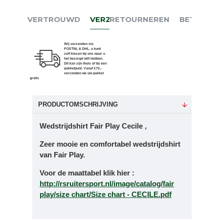
VERTROUWD
VERZENDEN
RETOURNEREN
BETALEN
Wij verzenden via
POSTNL & DHL, u kunt
zelf kiezen bij ons waar u
het bezorgd wilt hebben.
Dit kan zijn thuis of bij een
pakketpunt. Vanaf €75,-
verzenden we uw pakket
gratis
PRODUCTOMSCHRIJVING
Wedstrijdshirt Fair Play Cecile ,
Zeer mooie en comfortabel wedstrijdshirt
van Fair Play.
Voor de maattabel klik hier :
http://rsruitersport.nl/image/catalog/fair
play/size chart/Size chart - CECILE.pdf