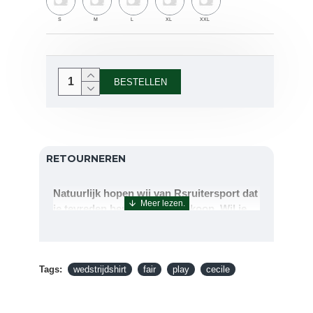
S
M
L
XL
XXL
BESTELLEN
RETOURNEREN
Natuurlijk hopen wij van Rsruitersport dat
je tevreden bent met uw aankoop. Wil je
echter toch iets retourneren of ruilen dan
kan dat uiteraard!Retourneren kan tot 14
dagen na aflevering.De artikelen kunt u
Tags:
terug sturen naar : Rsruitersport
wedstrijdshirt
fair
play
cecile
Terbregseweg 89 3056JV RotterdamWilt u
een artikel ruilen dan zorgen wij dat dit zo