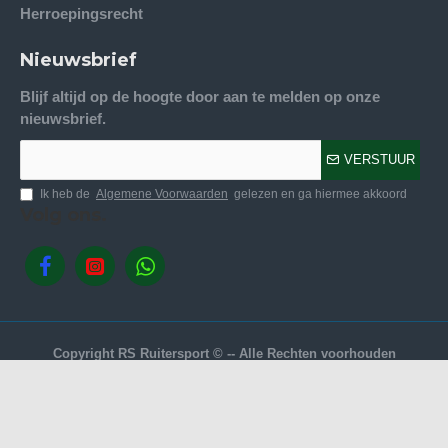
Herroepingsrecht
Nieuwsbrief
Blijf altijd op de hoogte door aan te melden op onze
nieuwsbrief.
VERSTUUR
Ik heb de
Algemene Voorwaarden
gelezen en ga hiermee akkoord
Volg ons.
Copyright RS Ruitersport © -- Alle Rechten voorhouden