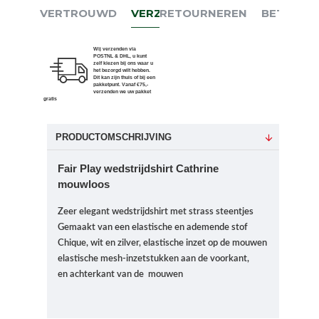
VERTROUWD
VERZENDEN
RETOURNEREN
BETALEN
Wij verzenden via
POSTNL & DHL, u kunt
zelf kiezen bij ons waar u
het bezorgd wilt hebben.
Dit kan zijn thuis of bij een
pakketpunt. Vanaf €75,-
verzenden we uw pakket
gratis
PRODUCTOMSCHRIJVING
Fair Play wedstrijdshirt Cathrine
mouwloos
Zeer elegant wedstrijdshirt met strass steentjes
Gemaakt van een elastische en ademende stof
Chique, wit en zilver, elastische inzet op de mouwen
elastische mesh-inzetstukken aan de voorkant,
en
achterkant van de mouwen