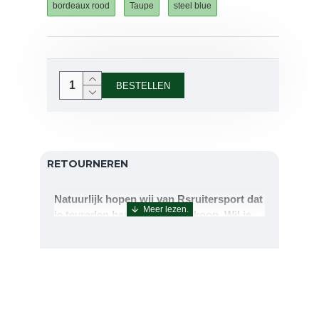
bordeaux rood
Taupe
steel blue
BESTELLEN
RETOURNEREN
Natuurlijk hopen wij van Rsruitersport dat
je tevreden bent met uw aankoop. Wil je
echter toch iets retourneren of ruilen dan
kan dat uiteraard!Retourneren kan tot 14
dagen na aflevering.De artikelen kunt u
terug sturen naar : Rsruitersport
Terbregseweg 89 3056JV RotterdamWilt u
een artikel ruilen dan zorgen wij dat dit zo