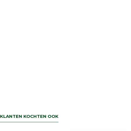
snel mogelijk geregeld is.Wenst u uw geld
terug dan zorgen wij voor een
retourbetaling binnen 5 werkdagen.
KLANTEN KOCHTEN OOK