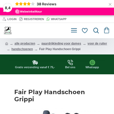
×
38
Reviews
8,4
LOGIN
REGISTREREN
WHATSAPP
alle producten
paardrijkleding voor dames
voor de ruiter
handschoenen
Fair Play Handschoen Grippi
Gratis verzending vanaf € 75,-
Bel ons
Whatsapp
Fair Play Handschoen
Grippi