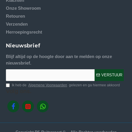
Klachten
Onze Showroom
Retouren
Verzenden
Herroepingsrecht
Nieuwsbrief
Blijf altijd op de hoogte door aan te melden op onze
nieuwsbrief.
VERSTUUR
Ik heb de
Algemene Voorwaarden
gelezen en ga hiermee akkoord
Volg ons.