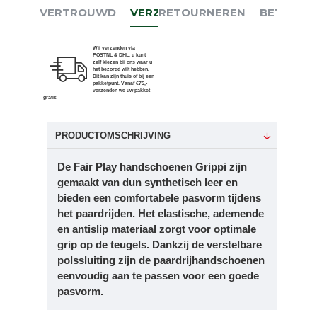
VERTROUWD
VERZENDEN
RETOURNEREN
BETALEN
Wij verzenden via
POSTNL & DHL, u kunt
zelf kiezen bij ons waar u
het bezorgd wilt hebben.
Dit kan zijn thuis of bij een
pakketpunt. Vanaf €75,-
verzenden we uw pakket
gratis
PRODUCTOMSCHRIJVING
De Fair Play handschoenen
Grippi zijn
gemaakt van dun synthetisch leer en
bieden een comfortabele pasvorm tijdens
het paardrijden. Het elastische, ademende
en antislip materiaal zorgt voor optimale
grip op de teugels. Dankzij de verstelbare
polssluiting zijn de paardrijhandschoenen
eenvoudig aan te passen voor een goede
pasvorm.