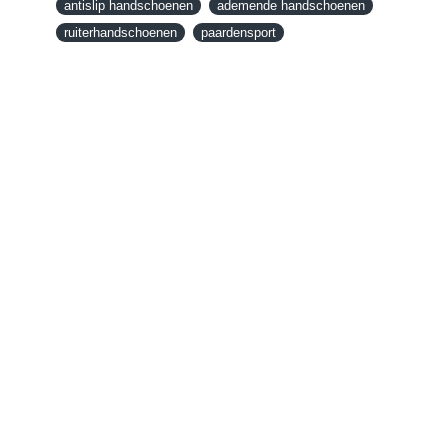
antislip handschoenen
ademende handschoenen
snel mogelijk geregeld is.Wenst u uw geld
ruiterhandschoenen
paardensport
terug dan zorgen wij voor een
retourbetaling binnen 5 werkdagen.