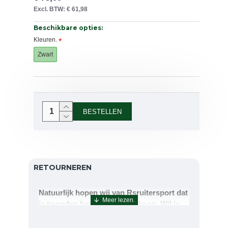
Excl. BTW: € 61,98
Beschikbare opties:
Kleuren.
Zwart
BESTELLEN
RETOURNEREN
Natuurlijk hopen wij van Rsruitersport dat
je tevreden bent met uw aankoop. Wil je
echter toch iets retourneren of ruilen dan
kan dat uiteraard!Retourneren kan tot 14