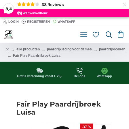
×
38
Reviews
8,4
LOGIN
REGISTREREN
WHATSAPP
alle producten
paardrijkleding voor dames
paardrijbroeken
Fair Play Paardrijbroek Luisa
Gratis verzending vanaf € 75,-
Bel ons
Whatsapp
Fair Play Paardrijbroek
Luisa
-37 %