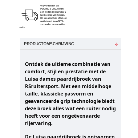
Wij verzenden via
POSTNL & DHL, u kunt
zelf kiezen bij ons waar u
het bezorgd wilt hebben.
Dit kan zijn thuis of bij een
pakketpunt. Vanaf €75,-
verzenden we uw pakket
gratis
PRODUCTOMSCHRIJVING
Ontdek de ultieme combinatie van
comfort, stijl en prestatie met de
Luisa dames paardrijbroek van
RSruitersport. Met een middelhoge
taille, klassieke pasvorm en
geavanceerde grip technologie biedt
deze broek alles wat een ruiter nodig
heeft voor een ongeëvenaarde
rijervaring.
De Luisa paardrijbroek is ontworpen