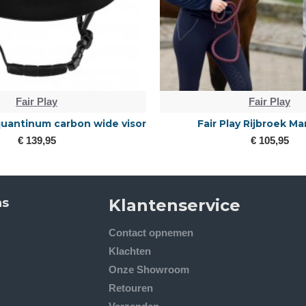
Fair Play
Fair Play
 quantinum carbon wide visor
Fair Play Rijbroek Ma
€ 139,95
€ 105,95
ns
Klantenservice
Contact opnemen
Klachten
Onze Showroom
Retouren