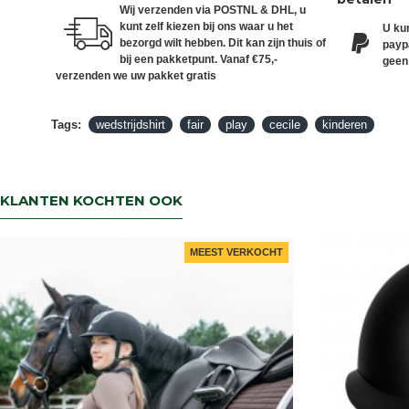
Wij verzenden via POSTNL & DHL, u
kunt zelf kiezen bij ons waar u het
U kun
bezorgd wilt hebben. Dit kan zijn thuis of
paypa
bij een pakketpunt. Vanaf €75,-
geen
verzenden we uw pakket gratis
Tags:
wedstrijdshirt
fair
play
cecile
kinderen
KLANTEN KOCHTEN OOK
MEEST VERKOCHT