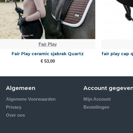
Fair Play
Fair Play ceramic sjabrak Quartz
fair play cap
€ 53,00
Algemeen
Account gegeve
Algemene Voorwaarden
Mijn Account
Privacy
Bestellingen
Over ons