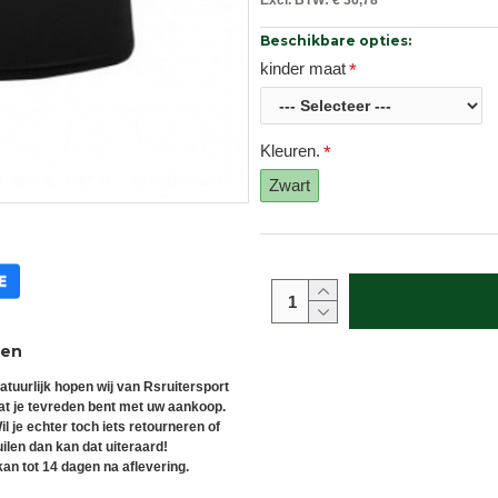
Excl. BTW: € 36,78
Beschikbare opties:
kinder maat
Kleuren.
Zwart
ren
atuurlijk hopen wij van Rsruitersport
at je tevreden bent met uw aankoop.
il je echter toch iets retourneren of
uilen dan kan dat uiteraard!
an tot 14 dagen na aflevering.