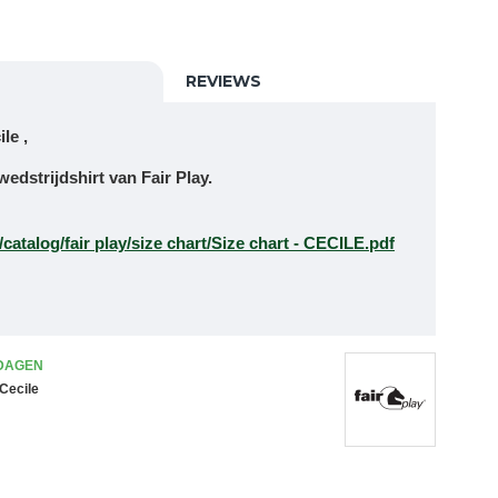
REVIEWS
le ,
edstrijdshirt van Fair Play.
:
e/catalog/fair play/size chart/Size chart - CECILE.pdf
 DAGEN
 Cecile