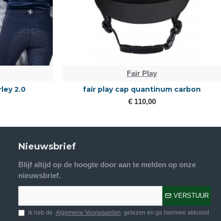
Fair Play
rley 2.0
fair play cap quantinum carbon
€ 110,00
Nieuwsbrief
Blijf altijd op de hoogte door aan te melden op onze
nieuwsbrief.
VERSTUUR
Ik heb de
Algemene Voorwaarden
gelezen en ga hiermee akkoord