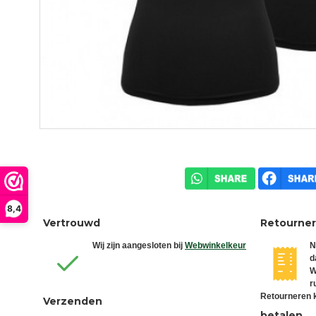
8,4
Vertrouwd
Retourne
Wij zijn aangesloten bij
Webwinkelkeur
N
d
W
r
Retourneren k
Verzenden
betalen