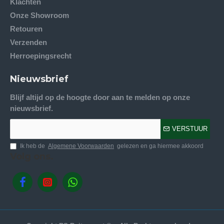
Klachten
Onze Showroom
Retouren
Verzenden
Herroepingsrecht
Nieuwsbrief
Blijf altijd op de hoogte door aan te melden op onze
nieuwsbrief.
VERSTUUR
Ik heb de
Algemene Voorwaarden
gelezen en ga hiermee akkoord
Volg ons.