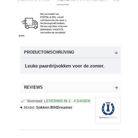
Wij verzenden via
POSTNL & DHL, u kunt
zelf kiezen bij ons waar u
het bezorgd wilt hebben.
Dit kan zijn thuis of bij een
pakketpunt. Vanaf €75,-
verzenden we uw pakket
gratis
PRODUCTOMSCHRIJVING
Leuke paardrijsokken voor de zomer.
REVIEWS
Voorraad:
LEVERING IN 2 - 4 DAGEN
Model:
Sokken IRHDreamer