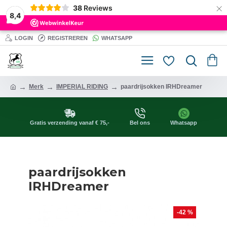
×
38
Reviews
8,4
LOGIN
REGISTREREN
WHATSAPP
Merk
IMPERIAL RIDING
paardrijsokken IRHDreamer
Gratis verzending vanaf € 75,-
Bel ons
Whatsapp
paardrijsokken
IRHDreamer
-42 %