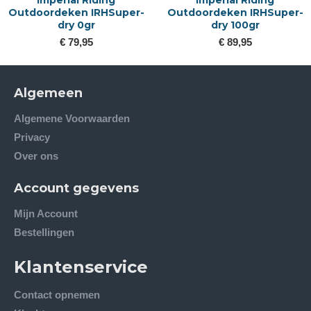
Outdoordeken IRHSuper-
Outdoordeken IRHSuper-
dry 0gr
dry 100gr
€ 79,95
€ 89,95
Algemeen
Algemene Voorwaarden
Privacy
Over ons
Account gegevens
Mijn Account
Bestellingen
Klantenservice
Contact opnemen