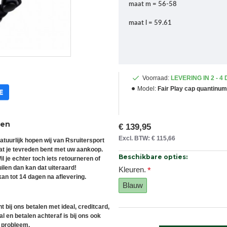
maat m = 56-58
maat l = 59.61
Voorraad:
LEVERING IN 2 - 4
Model:
Fair Play cap quantinum
ren
€ 139,95
Excl. BTW: € 115,66
atuurlijk hopen wij van Rsruitersport
at je tevreden bent met uw aankoop.
Beschikbare opties:
il je echter toch iets retourneren of
uilen dan kan dat uiteraard!
Kleuren.
an tot 14 dagen na aflevering.
Blauw
t bij ons betalen met ideal, creditcard,
l en betalen achteraf is bij ons ook
 probleem.