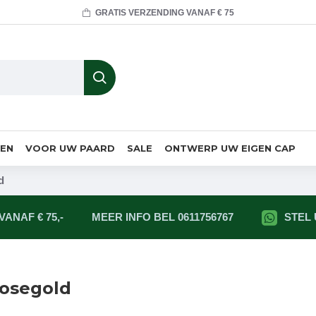
GRATIS VERZENDING VANAF € 75
MEN
VOOR UW PAARD
SALE
ONTWERP UW EIGEN CAP
d
ANAF € 75,-
MEER INFO BEL 0611756767
STEL
rosegold