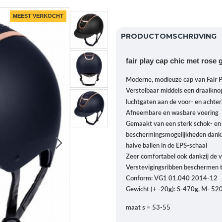
MEEST VERKOCHT
PRODUCTOMSCHRIJVING
fair play cap chic met rose 
Moderne, modieuze cap van Fair Pl
Verstelbaar middels een draaikno
luchtgaten aan de voor- en achte
Afneembare en wasbare voering
Gemaakt van een sterk schok- en
beschermingsmogelijkheden dankz
halve ballen in de EPS-schaal
Zeer comfortabel ook dankzij de 
Verstevigingsribben beschermen t
Conform: VG1 01.040 2014-12
Gewicht (+ -20g): S-470g, M- 520
maat s = 53-55