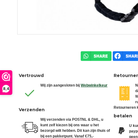
Vertrouwd
Retourne
Wij zijn aangesloten bij
Webwinkelkeur
N
8,4
d
W
r
Retourneren k
Verzenden
betalen
Wij verzenden via POSTNL & DHL, u
kunt zelf kiezen bij ons waar u het
U kun
bezorgd wilt hebben. Dit kan zijn thuis of
paypa
bij een pakketpunt. Vanaf €75,-
geen