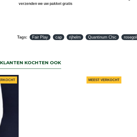
verzenden we uw pakket gratis
Tags:
Fair Play
cap
rijhelm
Quantinum Chic
rosegol
KLANTEN KOCHTEN OOK
MEEST VERKOCHT