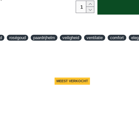
d
roségoud
paardrijhelm
veiligheid
ventilatie
comfort
eleg
MEEST VERKOCHT