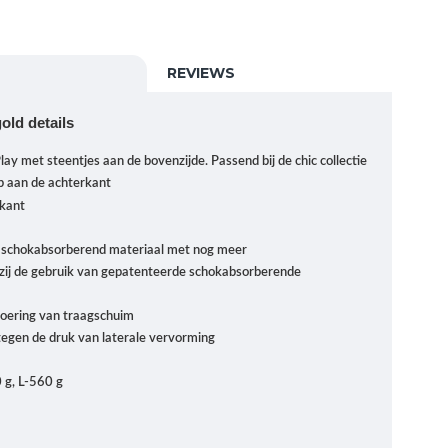
REVIEWS
gold details
ay met steentjes aan de bovenzijde. Passend bij de chic collectie
p aan de achterkant
rkant
 schokabsorberend materiaal met nog meer
ij de gebruik van gepatenteerde schokabsorberende
voering van traagschuim
egen de druk van laterale vervorming
 g, L-560 g