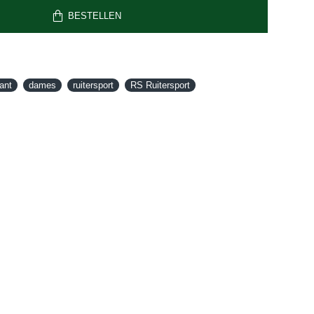
BESTELLEN
ant
dames
ruitersport
RS Ruitersport
NIEUW
-20 %