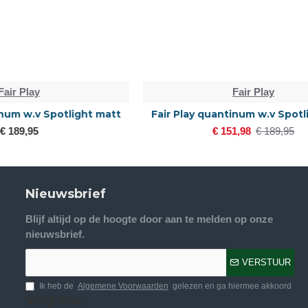
Fair Play
potlight matt
Fair Play quantinum w.v Spotlight matt
€ 151,98
€ 189,95
Nieuwsbrief
Blijf altijd op de hoogte door aan te melden op onze
nieuwsbrief.
VERSTUUR
Ik heb de
Algemene Voorwaarden
gelezen en ga hiermee akkoord
Volg ons.