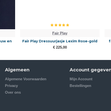
Fair Play
Fair Play Dressuurjasje Lexim Rose-gold
fair play q
€ 225,00
Algemeen
Account gegeve
Algemene Voorwaarden
Mijn Account
Privacy
Bestellingen
Over ons