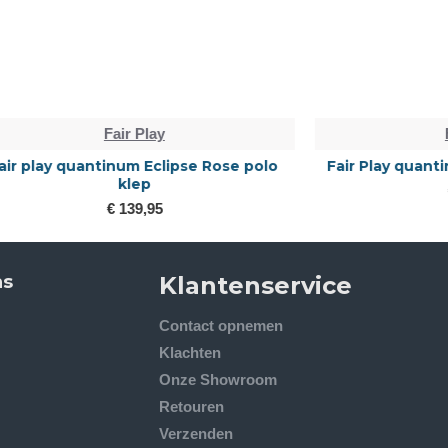
Fair Play
Fair Play
uantinum Eclipse Rose polo
Fair Play quantinum w.v S
klep
€ 189,95
€ 139,95
ns
Klantenservice
Contact opnemen
Klachten
Onze Showroom
Retouren
Verzenden