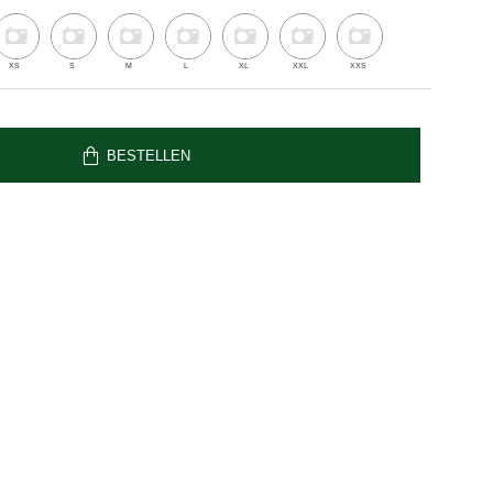
XS
S
M
L
XL
XXL
XXS
BESTELLEN