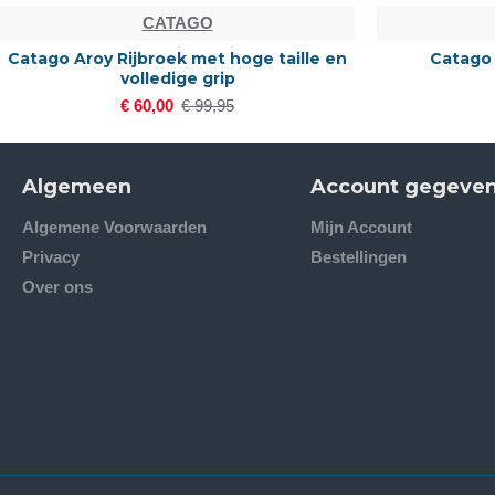
CATAGO
Catago bella Puffer jacket
Ca
€ 75,00
€ 99,95
Algemeen
Account gegeve
Algemene Voorwaarden
Mijn Account
Privacy
Bestellingen
Over ons