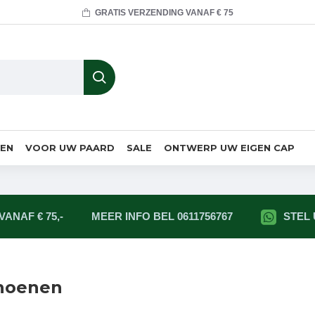
GRATIS VERZENDING VANAF € 75
MEN
VOOR UW PAARD
SALE
ONTWERP UW EIGEN CAP
ANAF € 75,-
MEER INFO BEL 0611756767
STEL
choenen