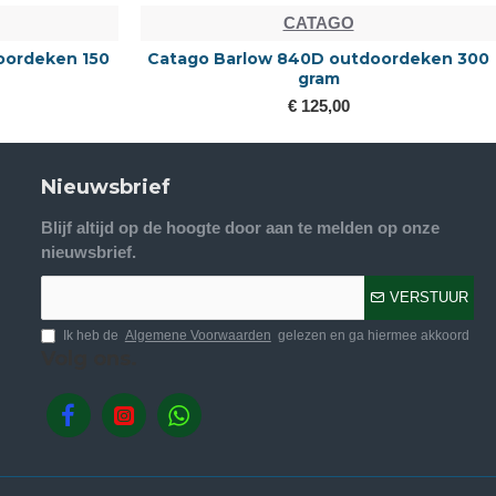
CATAGO
s
catago diamond springschoenen
€ 15,00
€ 42,35
Nieuwsbrief
Blijf altijd op de hoogte door aan te melden op onze
nieuwsbrief.
VERSTUUR
Ik heb de
Algemene Voorwaarden
gelezen en ga hiermee akkoord
Volg ons.