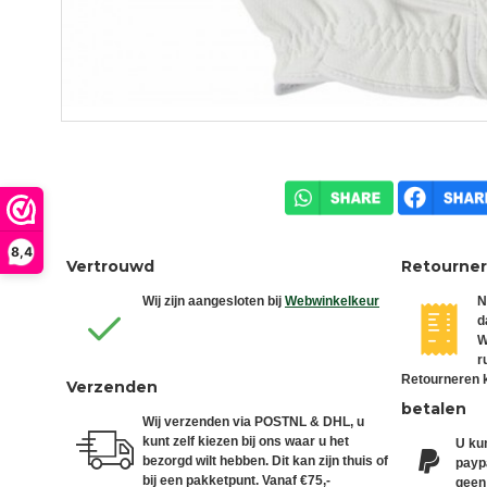
8,4
Vertrouwd
Retourne
Wij zijn aangesloten bij
Webwinkelkeur
N
d
W
r
Retourneren k
Verzenden
betalen
Wij verzenden via POSTNL & DHL, u
kunt zelf kiezen bij ons waar u het
U kun
bezorgd wilt hebben. Dit kan zijn thuis of
paypa
bij een pakketpunt. Vanaf €75,-
geen