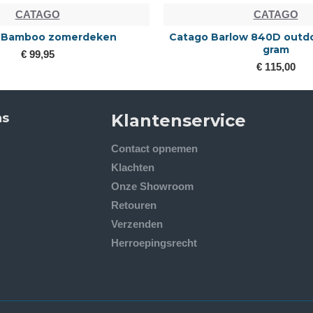
CATAGO
CATAGO
tago Body shield
Catago capta
€ 85,00
€ 23,95
ns
Klantenservice
Contact opnemen
Klachten
Onze Showroom
Retouren
Verzenden
Herroepingsrecht