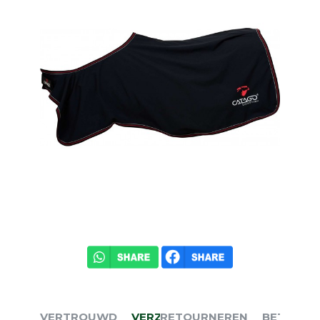
VERTROUWD
VERZENDEN
RETOURNEREN
BETALEN