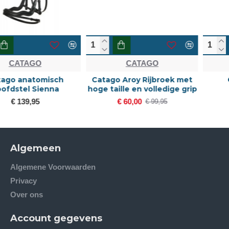
CATAGO
CATAGO
Catago Aroy Rijbroek met
Catago Bamboo
hoge taille en volledige grip
zomerdeken
€ 60,00
€ 99,95
€ 99,95
Algemeen
Algemene Voorwaarden
Privacy
Over ons
Account gegevens