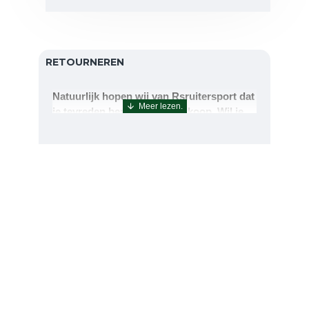
RETOURNEREN
Natuurlijk hopen wij van Rsruitersport dat
je tevreden bent met uw aankoop. Wil je
echter toch iets retourneren of ruilen dan
kan dat uiteraard!Retourneren kan tot 14
dagen na aflevering.De artikelen kunt u
terug sturen naar : Rsruitersport
Terbregseweg 89 3056JV RotterdamWilt u
een artikel ruilen dan zorgen wij dat dit zo
snel mogelijk geregeld is.Wenst u uw geld
terug dan zorgen wij voor een
retourbetaling binnen 5 werkdagen.