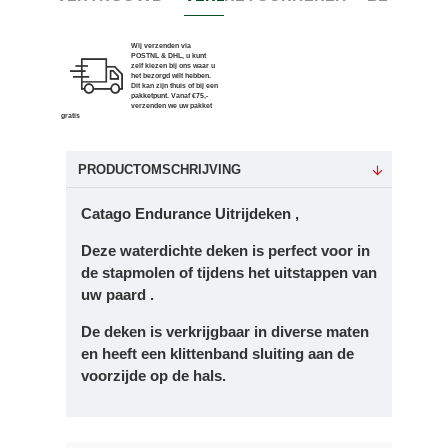
Wij verzenden via
POSTNL & DHL, u kunt
zelf kiezen bij ons waar u
het bezorgd wilt hebben.
Dit kan zijn thuis of bij een
pakketpunt. Vanaf €75,-
verzenden we uw pakket
gratis
PRODUCTOMSCHRIJVING
Catago Endurance Uitrijdeken ,
Deze waterdichte deken is perfect voor in
de stapmolen of tijdens het uitstappen van
uw paard .
De deken is verkrijgbaar in diverse maten
en heeft een klittenband sluiting aan de
voorzijde op de hals.