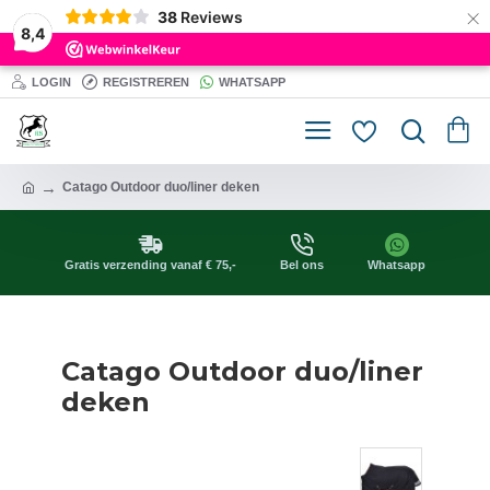
×
38
Reviews
8,4
LOGIN
REGISTREREN
WHATSAPP
Catago Outdoor duo/liner deken
Gratis verzending vanaf € 75,-
Bel ons
Whatsapp
Catago Outdoor duo/liner
deken