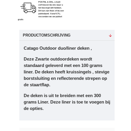
POSTNL & DHL, u kunt
zelf kiezen bij ons waar u
het bezorgd wilt hebben.
Dit kan zijn thuis of bij een
pakketpunt. Vanaf €75,-
verzenden we uw pakket
gratis
PRODUCTOMSCHRIJVING
Catago Outdoor duo/liner deken ,
Deze Zwarte outdoordeken wordt
standaard geleverd met een 100 grams
liner. De deken heeft kruissingels , stevige
borstsluiting en reflecterende strepen op
de staartflap.
De deken is uit te breiden met een 300
grams Liner. Deze liner is toe te voegen bij
de opties.