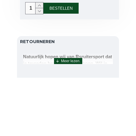
BESTELLEN
RETOURNEREN
Natuurlijk hopen wij van Rsruitersport dat
je tevreden bent met uw aankoop. Wil je
echter toch iets retourneren of ruilen dan
kan dat uiteraard!Retourneren kan tot 14
dagen na aflevering.De artikelen kunt u
terug sturen naar : Rsruitersport
Terbregseweg 89 3056JV RotterdamWilt u
een artikel ruilen dan zorgen wij dat dit zo
snel mogelijk geregeld is.Wenst u uw geld
terug dan zorgen wij voor een
retourbetaling binnen 5 werkdagen.