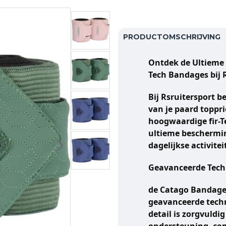
PRODUCTOMSCHRIJVING
Ontdek de Ultieme 
Tech Bandages bij 
Bij Rsruitersport b
van je paard toppr
hoogwaardige fir-
ultieme beschermin
dagelijkse activitei
Geavanceerde Techn
de Catago Bandages
geavanceerde tech
detail is zorgvuld