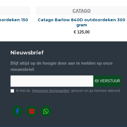
CATAGO
oordeken 150
Catago Barlow 840D outdoordeken 300
gram
€ 125,00
Nieuwsbrief
Blijf altijd op de hoogte door aan te melden op onze
nieuwsbrief.
VERSTUUR
Ik heb de
Algemene Voorwaarden
gelezen en ga hiermee akkoord
Volg ons.