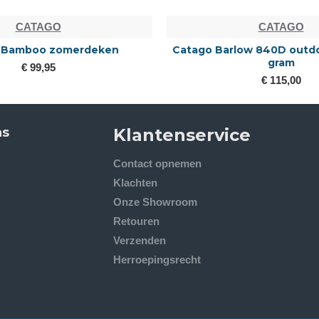
CATAGO
CATAGO
 Bamboo zomerdeken
Catago Barlow 840D outd
gram
€ 99,95
€ 115,00
ns
Klantenservice
Contact opnemen
Klachten
Onze Showroom
Retouren
Verzenden
Herroepingsrecht