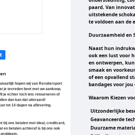
ondersteuning, com
paard. Van innovat
uitstekende schok
te voldoen aan de 
Duurzaamheid en S
Naast hun indrukwe
ook een lust voor h
en ontwerpen, kun j
smaak en voorkeur. 
ren
of een opvallend s
bandages voor jou 
atuurlijk hopen wij van Rsruitersport
at je tevreden bent met uw aankoop.
il je echter toch iets retourneren of
Waarom Kiezen voo
uilen dan kan dat uiteraard!
an tot 14 dagen na aflevering.
Uitzonderlijke be
Geavanceerde tech
t bij ons betalen met ideal, creditcard,
Duurzame materia
l en betalen achteraf is bij ons ook
 probleem.