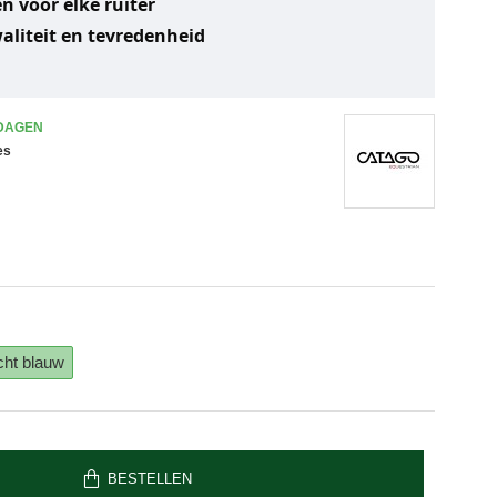
n voor elke ruiter
liteit en tevredenheid
 DAGEN
es
icht blauw
BESTELLEN