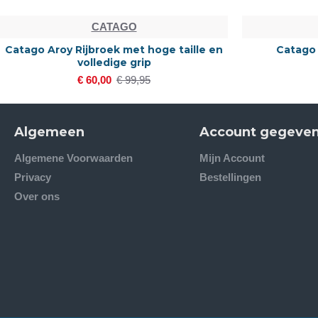
CATAGO
Catago Aroy Rijbroek met hoge taille en
Catago
volledige grip
€ 60,00
€ 99,95
Algemeen
Account gegeve
Algemene Voorwaarden
Mijn Account
Privacy
Bestellingen
Over ons