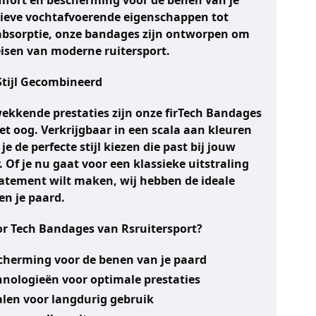
fort en bescherming voor de benen van je
ieve vochtafvoerende eigenschappen tot
absorptie, onze bandages zijn ontworpen om
eisen van moderne ruitersport.
tijl Gecombineerd
kkende prestaties zijn onze firTech Bandages
et oog. Verkrijgbaar in een scala aan kleuren
e de perfecte stijl kiezen die past bij jouw
Of je nu gaat voor een klassieke uitstraling
tatement wilt maken, wij hebben de ideale
en je paard.
r Tech Bandages van Rsruitersport?
scherming voor de benen van je paard
nologieën voor optimale prestaties
len voor langdurig gebruik