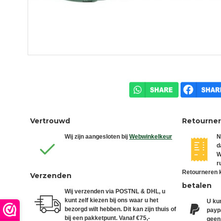
Vertrouwd
Retourne
Wij zijn aangesloten bij
Webwinkelkeur
N
d
W
r
Retourneren k
Verzenden
betalen
Wij verzenden via POSTNL & DHL, u
kunt zelf kiezen bij ons waar u het
U kun
bezorgd wilt hebben. Dit kan zijn thuis of
paypa
bij een pakketpunt. Vanaf €75,-
geen