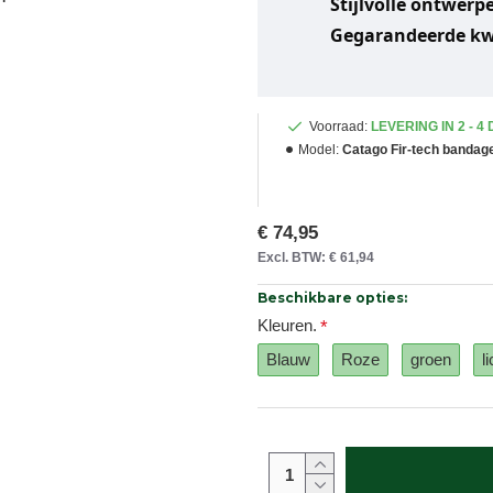
Stijlvolle ontwerpe
Gegarandeerde kwa
Voorraad:
LEVERING IN 2 - 4
Model:
Catago Fir-tech bandag
€ 74,95
Excl. BTW: € 61,94
Beschikbare opties:
Kleuren.
Blauw
Roze
groen
l