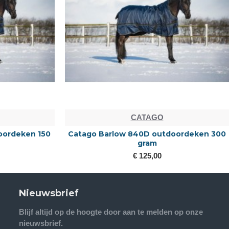
CATAGO
oordeken 150
Catago Barlow 840D outdoordeken 300
gram
€ 125,00
Nieuwsbrief
Blijf altijd op de hoogte door aan te melden op onze
nieuwsbrief.