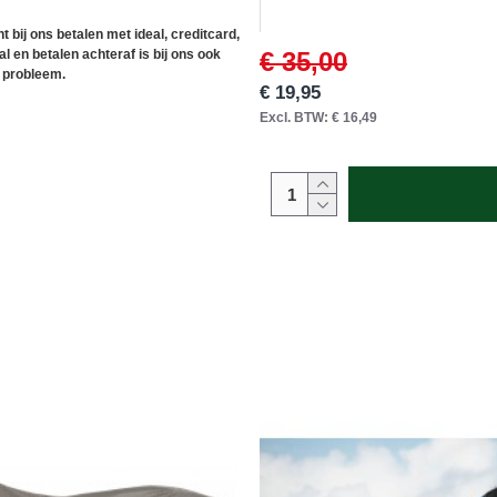
t bij ons betalen met ideal, creditcard,
l en betalen achteraf is bij ons ook
€ 35,00
 probleem.
€ 19,95
Excl. BTW: € 16,49