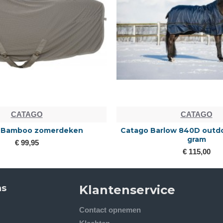
CATAGO
CATAGO
 Bamboo zomerdeken
Catago Barlow 840D outd
gram
€ 99,95
€ 115,00
ns
Klantenservice
Contact opnemen