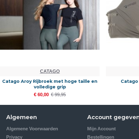
CATAGO
Catago Aroy Rijbroek met hoge taille en
Catago
volledige grip
€ 60,00
€ 99,95
Algemeen
Account gegeve
Algemene Voorwaarden
Mijn Account
Privacy
Bestellingen