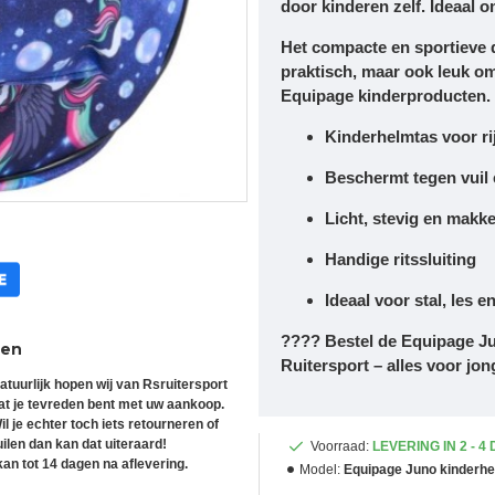
door kinderen zelf. Ideaal o
Het compacte en sportieve 
praktisch, maar ook leuk o
Equipage kinderproducten.
Kinderhelmtas voor r
Beschermt tegen vuil
Licht, stevig en makk
Handige ritssluiting
Ideaal voor
stal, les e
????
Bestel de Equipage Ju
ren
Ruitersport
– alles voor jon
atuurlijk hopen wij van Rsruitersport
at je tevreden bent met uw aankoop.
il je echter toch iets retourneren of
uilen dan kan dat uiteraard!
Voorraad:
LEVERING IN 2 - 4
an tot 14 dagen na aflevering.
Model:
Equipage Juno kinderh