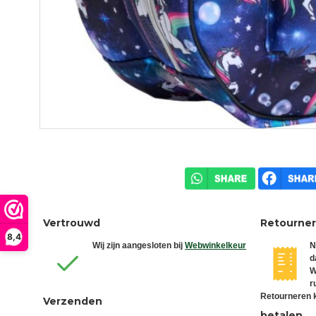
Vertrouwd
Retourne
8,4
Wij zijn aangesloten bij
Webwinkelkeur
N
d
W
r
Retourneren k
Verzenden
betalen