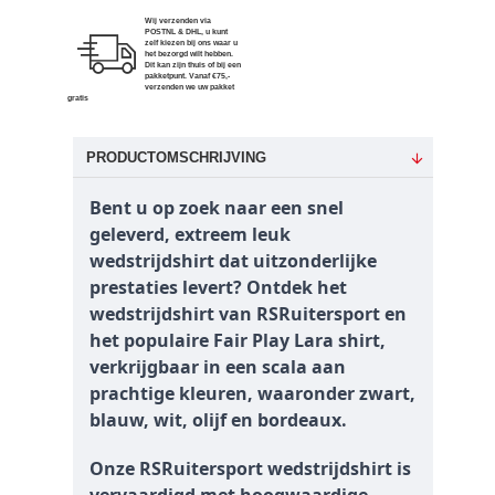
Wij verzenden via
POSTNL & DHL, u kunt
zelf kiezen bij ons waar u
het bezorgd wilt hebben.
Dit kan zijn thuis of bij een
pakketpunt. Vanaf €75,-
verzenden we uw pakket
gratis
PRODUCTOMSCHRIJVING
Bent u op zoek naar een snel
geleverd, extreem leuk
wedstrijdshirt dat uitzonderlijke
prestaties levert? Ontdek het
wedstrijdshirt van RSRuitersport en
het populaire Fair Play Lara shirt,
verkrijgbaar in een scala aan
prachtige kleuren, waaronder zwart,
blauw, wit, olijf en bordeaux.
Onze RSRuitersport wedstrijdshirt is