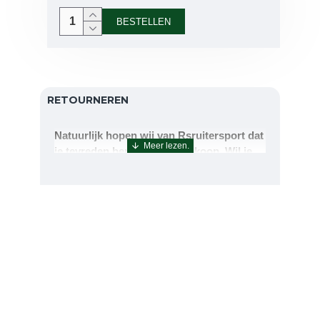
BESTELLEN
RETOURNEREN
Natuurlijk hopen wij van Rsruitersport dat
je tevreden bent met uw aankoop. Wil je
echter toch iets retourneren of ruilen dan
kan dat uiteraard!Retourneren kan tot 14
dagen na aflevering.De artikelen kunt u
terug sturen naar : Rsruitersport
Terbregseweg 89 3056JV RotterdamWilt u
een artikel ruilen dan zorgen wij dat dit zo
snel mogelijk geregeld is.Wenst u uw geld
terug dan zorgen wij voor een
retourbetaling binnen 5 werkdagen.