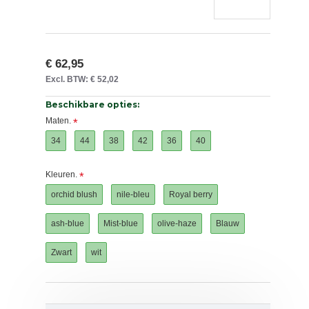
€ 62,95
Excl. BTW: € 52,02
Beschikbare opties:
Maten.
34
44
38
42
36
40
Kleuren.
orchid blush
nile-bleu
Royal berry
ash-blue
Mist-blue
olive-haze
Blauw
Zwart
wit