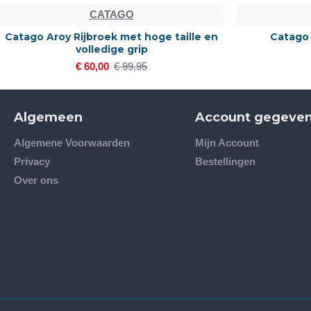
CATAGO
Catago Aroy Rijbroek met hoge taille en
Catago
volledige grip
€ 60,00
€ 99,95
Algemeen
Account gegeve
Algemene Voorwaarden
Mijn Account
Privacy
Bestellingen
Over ons