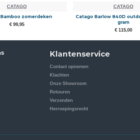
CATAGO
CATAGO
 Bamboo zomerdeken
Catago Barlow 840D outd
gram
€ 99,95
€ 115,00
ns
Klantenservice
Contact opnemen
Klachten
Onze Showroom
Retouren
Verzenden
Herroepingsrecht