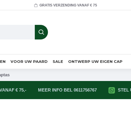
GRATIS VERZENDING VANAF € 75
MEN
VOOR UW PAARD
SALE
ONTWERP UW EIGEN CAP
aptas
ANAF € 75,-
MEER INFO BEL 0611756767
STEL