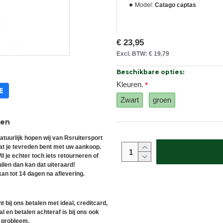
Model:
Catago captas
€ 23,95
Excl. BTW: € 19,79
Beschikbare opties:
Kleuren.
Zwart
groen
ren
atuurlijk hopen wij van Rsruitersport
at je tevreden bent met uw aankoop.
il je echter toch iets retourneren of
uilen dan kan dat uiteraard!
an tot 14 dagen na aflevering.
t bij ons betalen met ideal, creditcard,
l en betalen achteraf is bij ons ook
 probleem.