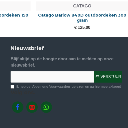
CATAGO
oordeken 150
Catago Barlow 840D outdoordeken 300
gram
€ 125,00
Nieuwsbrief
Blijf altijd op de hoogte door aan te melden op onze
nieuwsbrief.
VERSTUUR
Ik heb de
Algemene Voorwaarden
gelezen en ga hiermee akkoord
Volg ons.