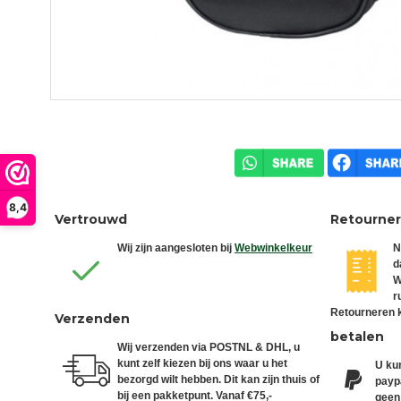
8,4
Vertrouwd
Retourne
Wij zijn aangesloten bij
Webwinkelkeur
N
d
W
r
Retourneren k
Verzenden
betalen
Wij verzenden via POSTNL & DHL, u
kunt zelf kiezen bij ons waar u het
U kun
bezorgd wilt hebben. Dit kan zijn thuis of
paypa
bij een pakketpunt. Vanaf €75,-
geen