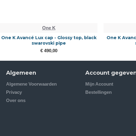
One K
One K Avancé Lux cap - Glossy top, black
One K Avancé
swarovski pipe
€ 490,00
Algemeen
Account gegeve
Algemene Voorwaarden
Mijn Account
Privacy
Bestellingen
Over ons