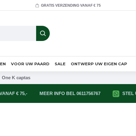
GRATIS VERZENDING VANAF € 75
MEN
VOOR UW PAARD
SALE
ONTWERP UW EIGEN CAP
One K captas
ANAF € 75,-
MEER INFO BEL 0611756767
STEL