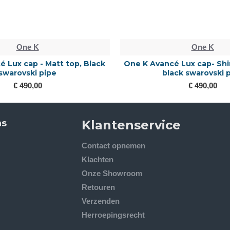
One K
One K
 Lux cap - Matt top, Black
One K Avancé Lux cap- Sh
swarovski pipe
black swarovski 
€ 490,00
€ 490,00
ns
Klantenservice
Contact opnemen
Klachten
Onze Showroom
Retouren
Verzenden
Herroepingsrecht