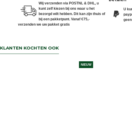
Wij verzenden via POSTNL & DHL, u
kunt zelf kiezen bij ons waar u het
U kun
bezorgd wilt hebben. Dit kan zijn thuis of
paypa
bij een pakketpunt. Vanaf €75,-
geen
verzenden we uw pakket gratis
KLANTEN KOCHTEN OOK
NIEUW