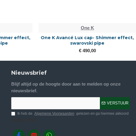
One K
immer effect,
One K Avancé Lux cap- Shimmer effect,
pipe
swarovski pipe
€ 490,00
Nieuwsbrief
Blijf altijd op de hoogte door aan te melden op onze
nieuwsbrief.
VERSTUUR
Ik heb de
Algemene Voorwaarden
gelezen en ga hiermee akkoord
Volg ons.