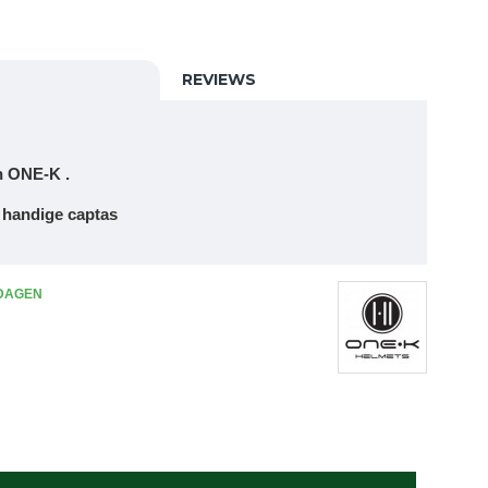
REVIEWS
n ONE-K .
handige captas
 DAGEN