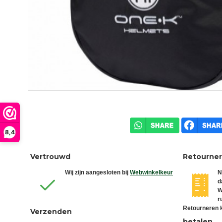
8,4
Vertrouwd
Retourne
Wij zijn aangesloten bij
Webwinkelkeur
N
d
W
r
Retourneren k
Verzenden
betalen