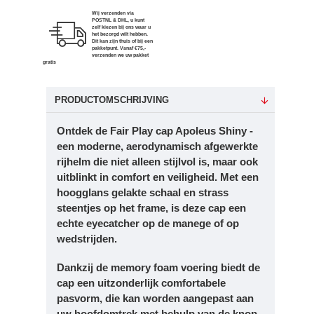
Wij verzenden via
POSTNL & DHL, u kunt
zelf kiezen bij ons waar u
het bezorgd wilt hebben.
Dit kan zijn thuis of bij een
pakketpunt. Vanaf €75,-
verzenden we uw pakket
gratis
PRODUCTOMSCHRIJVING
Ontdek de Fair Play cap Apoleus Shiny -
een moderne, aerodynamisch afgewerkte
rijhelm die niet alleen stijlvol is, maar ook
uitblinkt in comfort en veiligheid. Met een
hoogglans gelakte schaal en strass
steentjes op het frame, is deze cap een
echte eyecatcher op de manege of op
wedstrijden.
Dankzij de memory foam voering biedt de
cap een uitzonderlijk comfortabele
pasvorm, die kan worden aangepast aan
uw hoofdomtrek met behulp van de knop