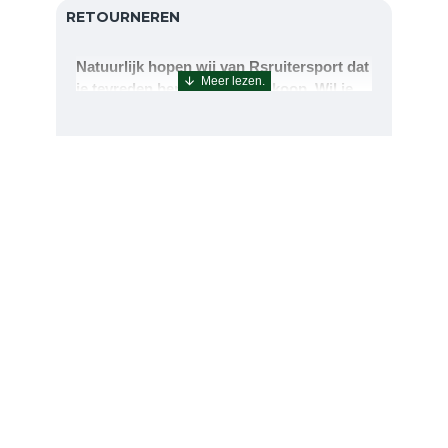
RETOURNEREN
Natuurlijk hopen wij van Rsruitersport dat
je tevreden bent met uw aankoop. Wil je
echter toch iets retourneren of ruilen dan
kan dat uiteraard!Retourneren kan tot 14
dagen na aflevering.De artikelen kunt u
terug sturen naar : Rsruitersport
Terbregseweg 89 3056JV RotterdamWilt u
een artikel ruilen dan zorgen wij dat dit zo
snel mogelijk geregeld is.Wenst u uw geld
terug dan zorgen wij voor een
retourbetaling binnen 5 werkdagen.