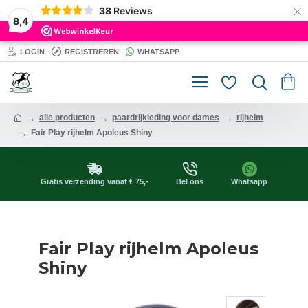
×
38
Reviews
8,4
LOGIN
REGISTREREN
WHATSAPP
alle producten
paardrijkleding voor dames
rijhelm
Fair Play rijhelm Apoleus Shiny
Gratis verzending vanaf € 75,-
Bel ons
Whatsapp
Fair Play rijhelm Apoleus
Shiny