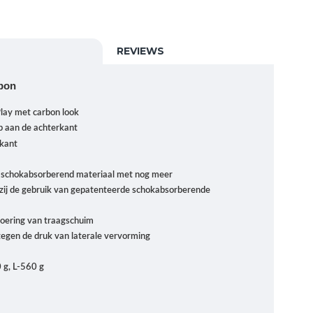
REVIEWS
rbon
lay met carbon look
p aan de achterkant
rkant
 schokabsorberend materiaal met nog meer
ij de gebruik van gepatenteerde schokabsorberende
voering van traagschuim
egen de druk van laterale vervorming
 g, L-560 g