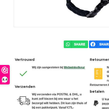
Vertrouwd
Retourne
Wij zijn aangesloten bij
Webwinkelkeur
N
d
W
8,4
r
Retourneren k
Verzenden
betalen
Wij verzenden via POSTNL & DHL, u
kunt zelf kiezen bij ons waar u het
U kun
bezorgd wilt hebben. Dit kan zijn thuis of
paypa
bij een pakketpunt. Vanaf €75,-
geen