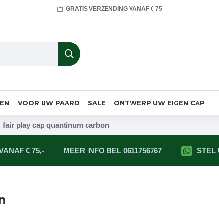
GRATIS VERZENDING VANAF € 75
MEN
VOOR UW PAARD
SALE
ONTWERP UW EIGEN CAP
fair play cap quantinum carbon
ANAF € 75,-
MEER INFO BEL 0611756767
STEL
n