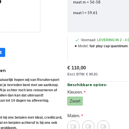
maat m = 56-58
maat l = 59.61
Voorraad:
LEVERING IN 2 - 4
Model:
fair play cap quantinum
€ 110,00
ren
Excl. BTW: € 90,91
atuurlijk hopen wij van Rsruitersport
Beschikbare opties:
at je tevreden bent met uw aankoop.
il je echter toch iets retourneren of
Kleuren.
uilen dan kan dat uiteraard!
an tot 14 dagen na aflevering.
Zwart
Maten.
t bij ons betalen met ideal, creditcard,
l en betalen achteraf is bij ons ook
 probleem.