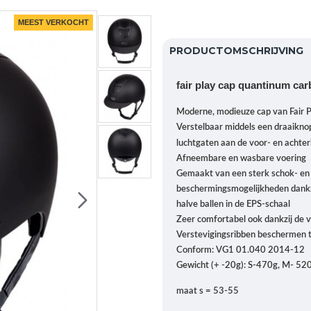
MEEST VERKOCHT
PRODUCTOMSCHRIJVING
fair play cap quantinum ca
Moderne, modieuze cap van Fair P
Verstelbaar middels een draaikno
luchtgaten aan de voor- en achte
Afneembare en wasbare voering
Gemaakt van een sterk schok- en
beschermingsmogelijkheden dankz
halve ballen in de EPS-schaal
Zeer comfortabel ook dankzij de 
Verstevigingsribben beschermen t
Conform: VG1 01.040 2014-12
Gewicht (+ -20g): S-470g, M- 520
maat s = 53-55