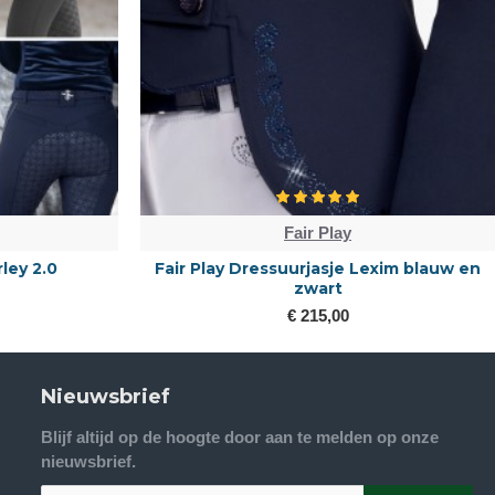
Fair Play
rley 2.0
Fair Play Dressuurjasje Lexim blauw en
zwart
€ 215,00
Nieuwsbrief
Blijf altijd op de hoogte door aan te melden op onze
nieuwsbrief.