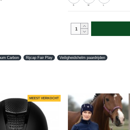
S
M
L
inum Carbon
Rijcap Fair Play
Veiligheidshelm paardrijden
MEEST VERKOCHT