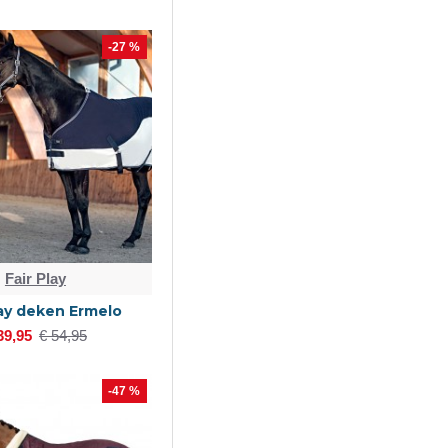
-27 %
Fair Play
lay deken Ermelo
39,95
€ 54,95
-47 %