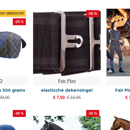
EST VERKOCHT
-56 %
-25 %
O
Fair Play
n 300 grams
elastische dekensingel
Fair P
00,00
€ 7,50
€ 16,95
€ 
-39 %
-35 %