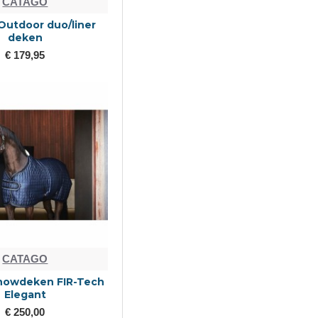
CATAGO
Outdoor duo/liner
deken
€ 179,95
CATAGO
howdeken FIR-Tech
Elegant
€ 250,00