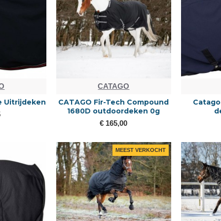
O
CATAGO
 Uitrijdeken
CATAGO Fir-Tech Compound
Catago 
1680D outdoordeken 0g
d
5
€ 165,00
MEEST VERKOCHT