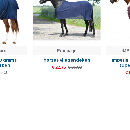
ard
Equipage
IMP
0 grams
horses vliegendeken
Imperia
eken
supe
€ 22,75
€ 35,00
65,00
€ 