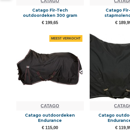
CATAGO
CATAG
Catago Fir-Tech
Catago Fir
outdoordeken 300 gram
stapmolen
€ 199,65
€ 189,9
MEEST VERKOCHT
CATAGO
CATAG
Catago outdoordeken
Catago outd
Endurance
Endurance
€ 115,00
€ 119,9