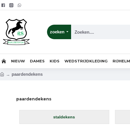
zoeken
NIEUW
DAMES
KIDS
WEDSTRIJDKLEDING
RIJHEL
paardendekens
paardendekens
outdoordekens
s