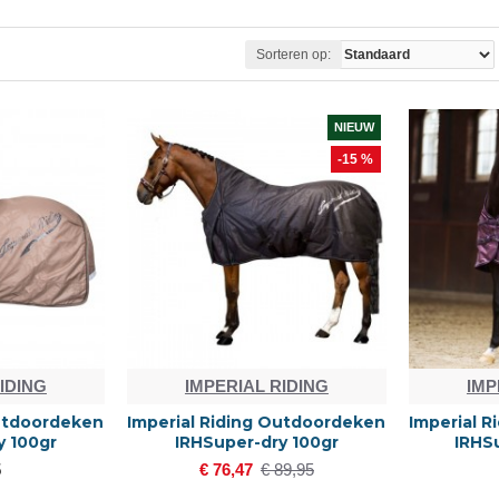
Sorteren op:
NIEUW
-15 %
IDING
IMPERIAL RIDING
IMP
Outdoordeken
Imperial Riding Outdoordeken
Imperial 
y 100gr
IRHSuper-dry 100gr
IRHS
5
€ 76,47
€ 89,95