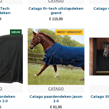
O
CATAGO
-Tech
Catago fir-tech uitstapdeken
Catago 
deken
grand
9
€ 115,00
NIEUW
MEEST VERKOCHT
O
CATAGO
oordeken
Catago paardendeken jason
Catago S
 2.0
2.0
5
€ 61,95