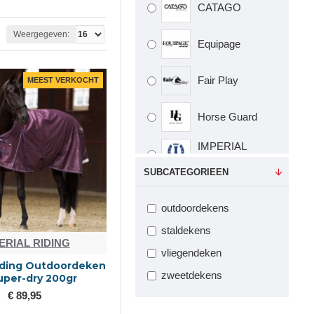
CATAGO
Weergegeven:
Equipage
Fair Play
MEEST VERKOCHT
Horse Guard
IMPERIAL
RIDING
SUBCATEGORIEEN
outdoordekens
staldekens
ERIAL RIDING
vliegendeken
Riding Outdoordeken
zweetdekens
uper-dry 200gr
€ 89,95