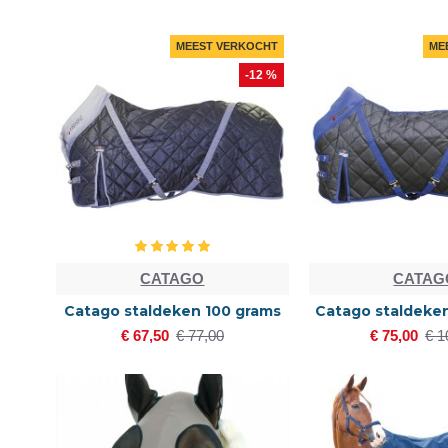
MEEST VERKOCHT
ME
-12 %
CATAGO
CATAG
Catago staldeken 100 grams
Catago staldeke
€ 67,50
€ 77,00
€ 75,00
€ 1