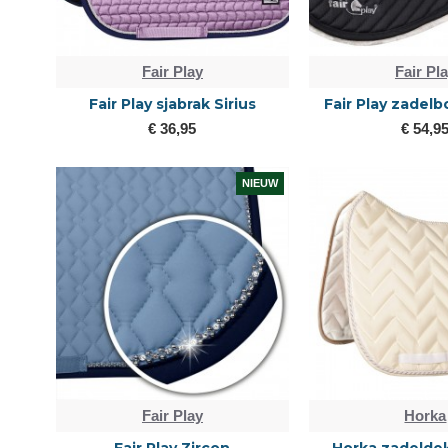
Fair Play
Fair Pl
Fair Play sjabrak Sirius
Fair Play zadel
€ 36,95
€ 54,9
NIEUW
Fair Play
Horka
Fair Play Zircon
Horka zadeldek