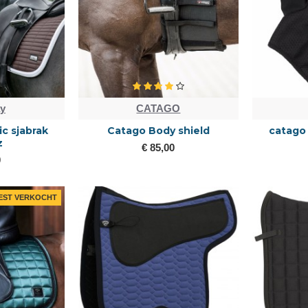
ay
CATAGO
ic sjabrak
Catago Body shield
catago 
z
€ 85,00
0
EST VERKOCHT