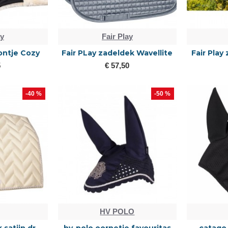
ay
Fair Play
bontje Cozy
Fair PLay zadeldek Wavellite
Fair Play
5
€ 57,50
-40 %
-50 %
HV POLO
 satijn dr
hv-polo oornetje favouritas
catago 