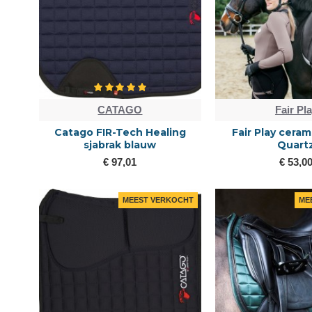
CATAGO
Fair Pl
Catago FIR-Tech Healing
Fair Play ceram
sjabrak blauw
Quart
€ 97,01
€ 53,0
MEEST VERKOCHT
ME