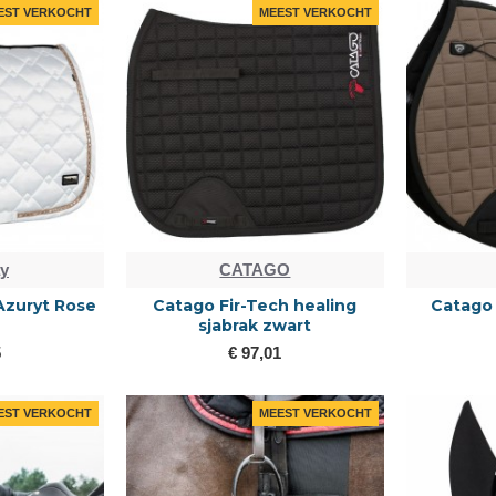
EST VERKOCHT
MEEST VERKOCHT
ay
CATAGO
 Azuryt Rose
Catago Fir-Tech healing
Catago 
sjabrak zwart
5
€ 97,01
EST VERKOCHT
MEEST VERKOCHT