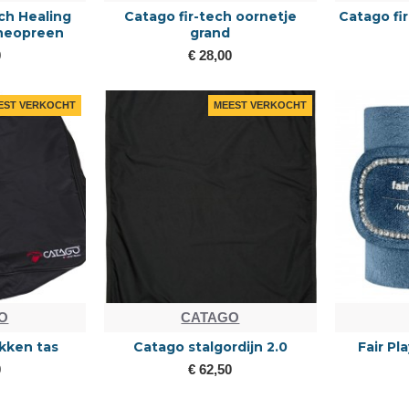
h Healing
Catago fir-tech oornetje
Catago fi
neopreen
grand
0
€ 28,00
EST VERKOCHT
MEEST VERKOCHT
O
CATAGO
kken tas
Catago stalgordijn 2.0
Fair Pl
0
€ 62,50