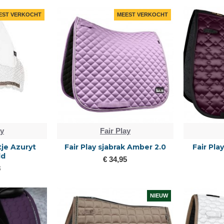
EST VERKOCHT
MEEST VERKOCHT
ay
Fair Play
tje Azuryt
Fair Play sjabrak Amber 2.0
Fair Pla
ld
€ 34,95
8
NIEUW