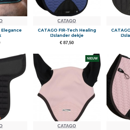
O
CATAGO
h Elegance
CATAGO FIR-Tech Healing
CATAGO 
k
IJslander dekje
IJsl
0
€ 87,50
NIEUW
O
CATAGO