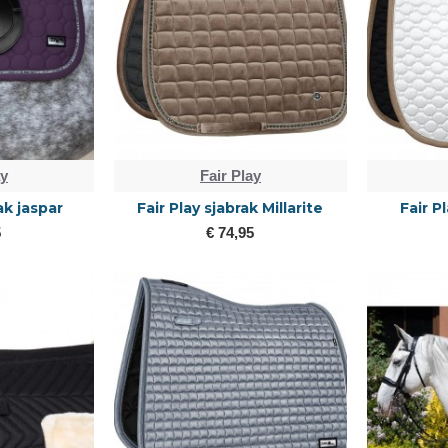
ay
Fair Play
ak jaspar
Fair Play sjabrak Millarite
Fair P
5
€ 74,95