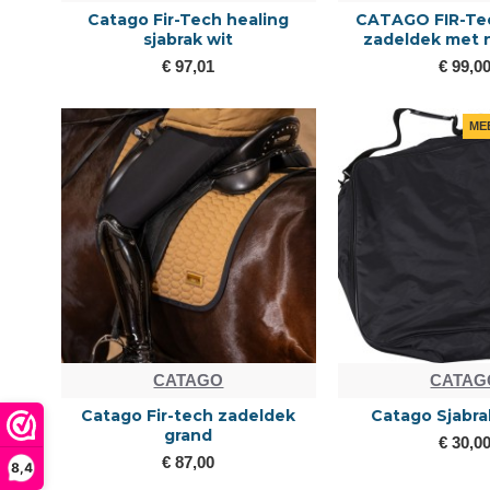
Catago Fir-Tech healing
CATAGO FIR-Tec
sjabrak wit
zadeldek met 
€ 97,01
€ 99,0
ME
CATAGO
CATAG
Catago Fir-tech zadeldek
Catago Sjabra
grand
€ 30,0
€ 87,00
8,4