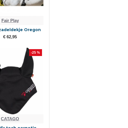
Fair Play
 zadeldekje Oregon
€ 62,95
-25 %
CATAGO
fir tech oornetje