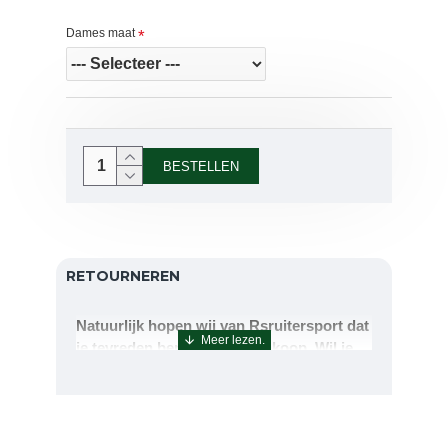
Dames maat
BESTELLEN
RETOURNEREN
Natuurlijk hopen wij van Rsruitersport dat
je tevreden bent met uw aankoop. Wil je
echter toch iets retourneren of ruilen dan
kan dat uiteraard!Retourneren kan tot 14
dagen na aflevering.De artikelen kunt u
terug sturen naar : Rsruitersport