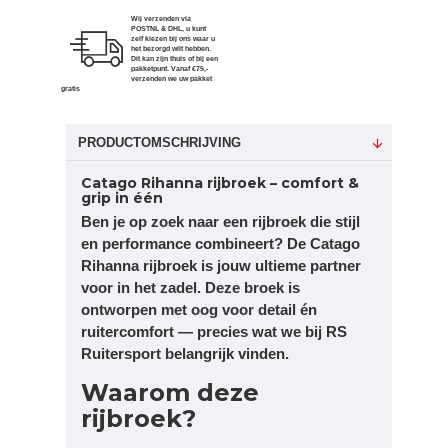
Wij verzenden via
POSTNL & DHL, u kunt
zelf kiezen bij ons waar u
het bezorgd wilt hebben.
Dit kan zijn thuis of bij een
pakketpunt. Vanaf €75,-
verzenden we uw pakket
gratis
PRODUCTOMSCHRIJVING
Catago Rihanna rijbroek – comfort &
grip in één
Ben je op zoek naar een rijbroek die stijl
en performance combineert? De Catago
Rihanna rijbroek is jouw ultieme partner
voor in het zadel. Deze broek is
ontworpen met oog voor detail én
ruitercomfort — precies wat we bij RS
Ruitersport belangrijk vinden.
Waarom deze
rijbroek?