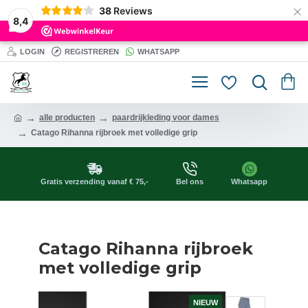
×
38
Reviews
8,4
LOGIN
REGISTREREN
WHATSAPP
alle producten
paardrijkleding voor dames
Catago Rihanna rijbroek met volledige grip
Gratis verzending vanaf € 75,-
Bel ons
Whatsapp
Catago Rihanna rijbroek
met volledige grip
NIEUW