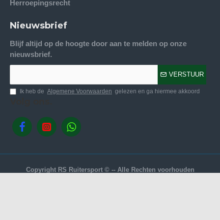
Herroepingsrecht
Nieuwsbrief
Blijf altijd op de hoogte door aan te melden op onze
nieuwsbrief.
VERSTUUR
Ik heb de
Algemene Voorwaarden
gelezen en ga hiermee akkoord
Volg ons.
Copyright RS Ruitersport © -- Alle Rechten voorhouden