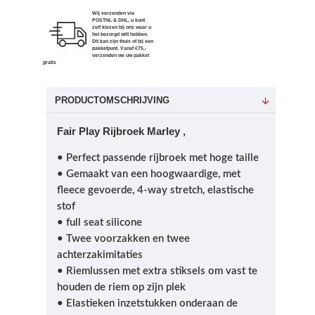
Wij verzenden via
POSTNL & DHL, u kunt
zelf kiezen bij ons waar u
het bezorgd wilt hebben.
Dit kan zijn thuis of bij een
pakketpunt. Vanaf €75,-
verzenden we uw pakket
gratis
PRODUCTOMSCHRIJVING
Fair Play Rijbroek Marley ,
• Perfect passende rijbroek met hoge taille
• Gemaakt van een hoogwaardige, met
fleece gevoerde, 4-way stretch, elastische
stof
• full seat silicone
• Twee voorzakken en twee
achterzakimitaties
• Riemlussen met extra stiksels om vast te
houden de riem op zijn plek
• Elastieken inzetstukken onderaan de