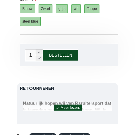
Kleuren.
Blauw
Zwart
grijs
wit
Taupe
steel blue
BESTELLEN
RETOURNEREN
Natuurlijk hopen wij van Rsruitersport dat
je tevreden bent met uw aankoop. Wil je
echter toch iets retourneren of ruilen dan
kan dat uiteraard!Retourneren kan tot 14
dagen na aflevering.De artikelen kunt u