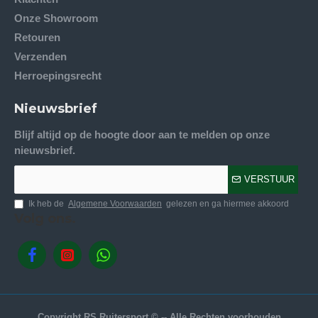
Onze Showroom
Retouren
Verzenden
Herroepingsrecht
Nieuwsbrief
Blijf altijd op de hoogte door aan te melden op onze
nieuwsbrief.
VERSTUUR
Ik heb de
Algemene Voorwaarden
gelezen en ga hiermee akkoord
Volg ons.
Copyright RS Ruitersport © -- Alle Rechten voorhouden