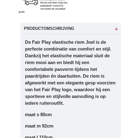
Dit kan zijn thuis of bij een
pakketpunt. Vanaf €75,-
verzenden we uw pakket
gratis
PRODUCTOMSCHRIJVING
De
Fair Play elastische riem Joel
is de
perfecte combinatie van comfort en stijl.
Dankzij het elastische materiaal sluit de
riem mooi aan en biedt hij een
comfortabele pasvorm tijdens het
paardrijden én daarbuiten. De riem is
afgewerkt met een elegante gesp voorzien
van het Fair Play logo, waardoor hij een
sportieve en stijlvolle aanvulling is op
iedere ruiteroutfit.
maat s 80cm
maat m 92cm
maat l 110cm