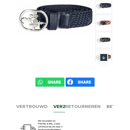
VERTROUWD
VERZENDEN
RETOURNEREN
BETALEN
Wij verzenden via
POSTNL & DHL, u kunt
zelf kiezen bij ons waar u
het bezorgd wilt hebben.