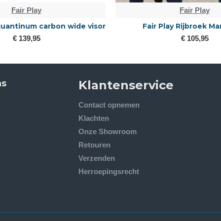
Fair Play
Fair Play
 quantinum carbon wide visor
Fair Play Rijbroek Ma
€ 139,95
€ 105,95
ns
Klantenservice
Contact opnemen
Klachten
Onze Showroom
Retouren
Verzenden
Herroepingsrecht