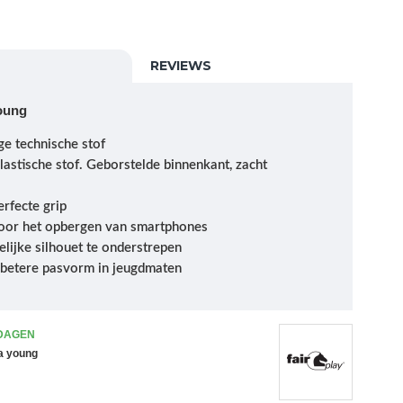
REVIEWS
young
e technische stof
astische stof.
Geborstelde binnenkant, zacht
erfecte grip
voor het opbergen van smartphones
lijke silhouet te onderstrepen
n betere pasvorm in jeugdmaten
 DAGEN
ga young