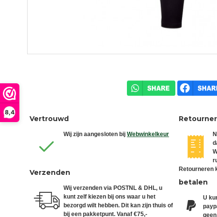
8,4
Vertrouwd
Retourne
Wij zijn aangesloten bij
Webwinkelkeur
N
d
W
r
Retourneren k
Verzenden
betalen
Wij verzenden via POSTNL & DHL, u
kunt zelf kiezen bij ons waar u het
U kun
bezorgd wilt hebben. Dit kan zijn thuis of
paypa
bij een pakketpunt. Vanaf €75,-
geen