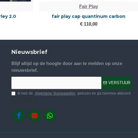
Fair Play
rley 2.0
fair play cap quantinum carbon
€ 110,00
Nieuwsbrief
Blijf altijd op de hoogte door aan te melden op onze
nieuwsbrief.
VERSTUUR
Ik heb de
Algemene Voorwaarden
gelezen en ga hiermee akkoord
Volg ons.