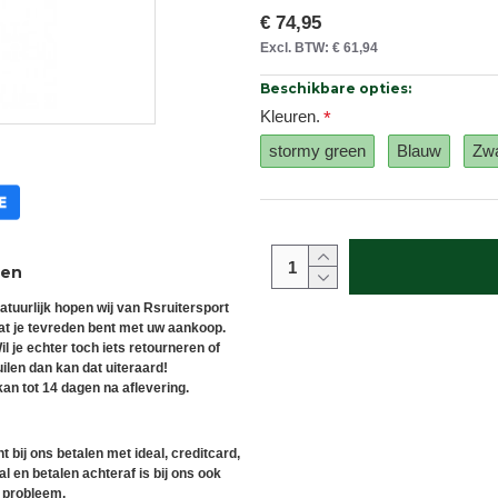
€ 74,95
Excl. BTW: € 61,94
Beschikbare opties:
Kleuren.
stormy green
Blauw
Zwa
ren
atuurlijk hopen wij van Rsruitersport
at je tevreden bent met uw aankoop.
il je echter toch iets retourneren of
uilen dan kan dat uiteraard!
an tot 14 dagen na aflevering.
t bij ons betalen met ideal, creditcard,
l en betalen achteraf is bij ons ook
 probleem.