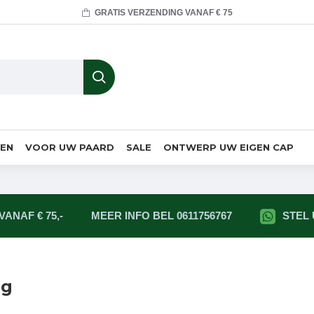
GRATIS VERZENDING VANAF € 75
MEN
VOOR UW PAARD
SALE
ONTWERP UW EIGEN CAP
ANAF € 75,-
MEER INFO BEL 0611756767
STEL
ng