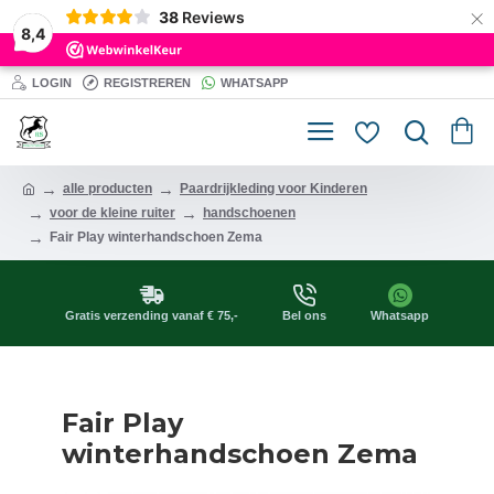
×
38
Reviews
8,4
LOGIN
REGISTREREN
WHATSAPP
alle producten
Paardrijkleding voor Kinderen
voor de kleine ruiter
handschoenen
Fair Play winterhandschoen Zema
Gratis verzending vanaf € 75,-
Bel ons
Whatsapp
Fair Play
winterhandschoen Zema