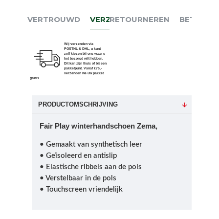
VERTROUWD
VERZENDEN
RETOURNEREN
BETALEN
Wij verzenden via
POSTNL & DHL, u kunt
zelf kiezen bij ons waar u
het bezorgd wilt hebben.
Dit kan zijn thuis of bij een
pakketpunt. Vanaf €75,-
verzenden we uw pakket
gratis
PRODUCTOMSCHRIJVING
Fair Play winterhandschoen Zema,
• Gemaakt van synthetisch leer
• Geïsoleerd en antislip
• Elastische ribbels aan de pols
• Verstelbaar in de pols
• Touchscreen vriendelijk