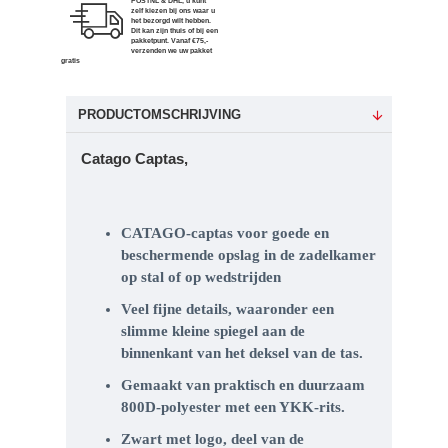
POSTNL & DHL, u kunt
zelf kiezen bij ons waar u
het bezorgd wilt hebben.
Dit kan zijn thuis of bij een
pakketpunt. Vanaf €75,-
verzenden we uw pakket
gratis
PRODUCTOMSCHRIJVING
Catago Captas,
CATAGO-captas voor goede en
beschermende opslag in de zadelkamer
op stal of op wedstrijden
Veel fijne details, waaronder een
slimme kleine spiegel aan de
binnenkant van het deksel van de tas.
Gemaakt van praktisch en duurzaam
800D-polyester met een YKK-rits.
Zwart met logo, deel van de