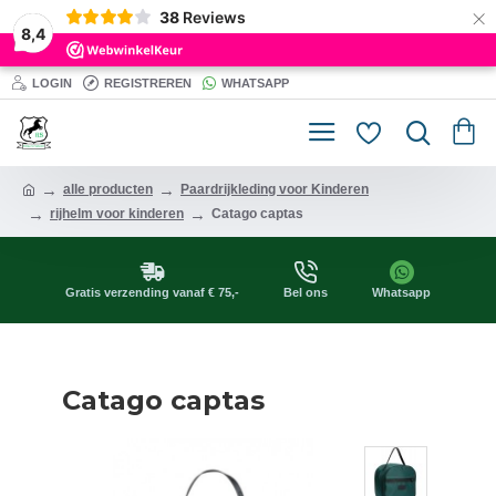
×
38
Reviews
8,4
LOGIN
REGISTREREN
WHATSAPP
alle producten
Paardrijkleding voor Kinderen
rijhelm voor kinderen
Catago captas
Gratis verzending vanaf € 75,-
Bel ons
Whatsapp
Catago captas