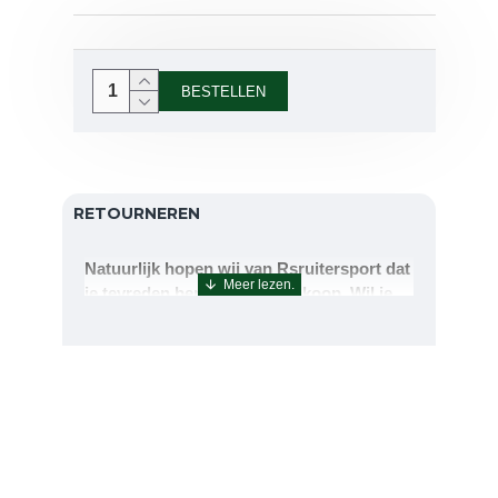
BESTELLEN
RETOURNEREN
Natuurlijk hopen wij van Rsruitersport dat
je tevreden bent met uw aankoop. Wil je
echter toch iets retourneren of ruilen dan
kan dat uiteraard!Retourneren kan tot 14
dagen na aflevering.De artikelen kunt u
terug sturen naar : Rsruitersport
Terbregseweg 89 3056JV RotterdamWilt u
een artikel ruilen dan zorgen wij dat dit zo
snel mogelijk geregeld is.Wenst u uw geld
terug dan zorgen wij voor een