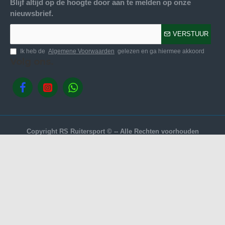
Blijf altijd op de hoogte door aan te melden op onze
nieuwsbrief.
VERSTUUR
Ik heb de
Algemene Voorwaarden
gelezen en ga hiermee akkoord
Volg ons.
Copyright RS Ruitersport © -- Alle Rechten voorhouden