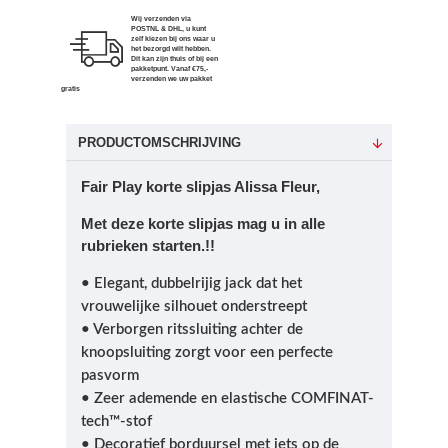
Wij verzenden via
POSTNL & DHL, u kunt
zelf kiezen bij ons waar u
het bezorgd wilt hebben.
Dit kan zijn thuis of bij een
pakketpunt. Vanaf €75,-
verzenden we uw pakket
gratis
PRODUCTOMSCHRIJVING
Fair Play korte slipjas Alissa Fleur,
Met deze korte slipjas mag u in alle
rubrieken starten.!!
• Elegant, dubbelrijig jack dat het
vrouwelijke silhouet onderstreept
• Verborgen ritssluiting achter de
knoopsluiting zorgt voor een perfecte
pasvorm
• Zeer ademende en elastische COMFINAT-
tech™-stof
• Decoratief borduursel met jets op de