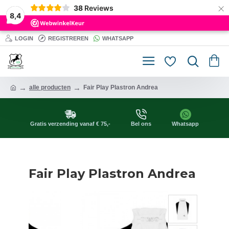
×
38
Reviews
8,4
LOGIN
REGISTREREN
WHATSAPP
alle producten
Fair Play Plastron Andrea
Gratis verzending vanaf € 75,-
Bel ons
Whatsapp
Fair Play Plastron Andrea