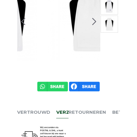
VERTROUWD
VERZENDEN
RETOURNEREN
BETALEN
Wij verzenden via
POSTNL & DHL, u kunt
zelf kiezen bij ons waar u
het bezorgd wilt hebben.