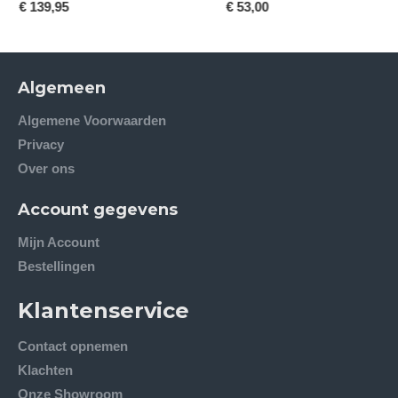
€ 53,00
€ 139,95
Algemeen
Algemene Voorwaarden
Privacy
Over ons
Account gegevens
Mijn Account
Bestellingen
Klantenservice
Contact opnemen
Klachten
Onze Showroom