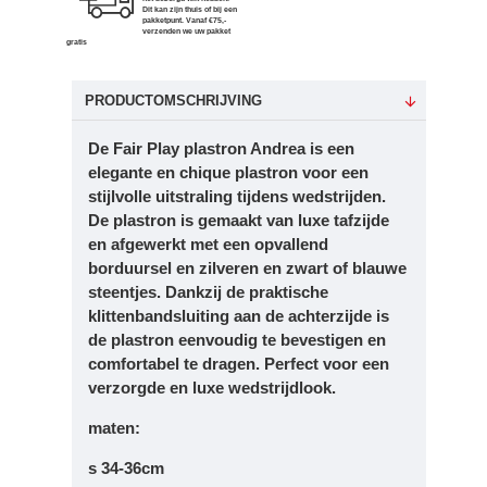
Dit kan zijn thuis of bij een
pakketpunt. Vanaf €75,-
verzenden we uw pakket
gratis
PRODUCTOMSCHRIJVING
De
Fair Play plastron Andrea
is een
elegante en chique plastron voor een
stijlvolle uitstraling tijdens wedstrijden.
De plastron is gemaakt van luxe tafzijde
en afgewerkt met een opvallend
borduursel en zilveren en zwart of blauwe
steentjes. Dankzij de praktische
klittenbandsluiting aan de achterzijde is
de plastron eenvoudig te bevestigen en
comfortabel te dragen. Perfect voor een
verzorgde en luxe wedstrijdlook.
maten:
s 34-36cm