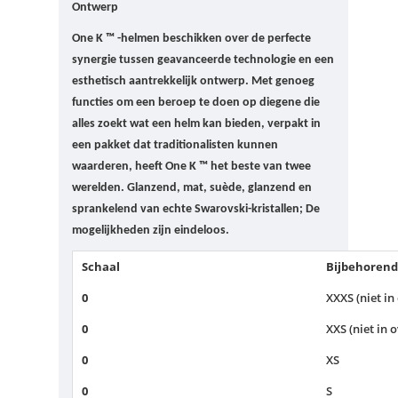
Ontwerp
One K ™ -helmen beschikken over de perfecte
synergie tussen geavanceerde technologie en een
esthetisch aantrekkelijk ontwerp.
Met genoeg
functies om een ​​beroep te doen op diegene die
alles zoekt wat een helm kan bieden, verpakt in
een pakket dat traditionalisten kunnen
waarderen, heeft One K ™ het beste van twee
werelden.
Glanzend, mat, suède, glanzend en
sprankelend van echte Swarovski-kristallen;
De
mogelijkheden zijn eindeloos.
Schaal
Bijbehorend
0
XXXS (niet in
0
XXS (niet in 
0
XS
0
S