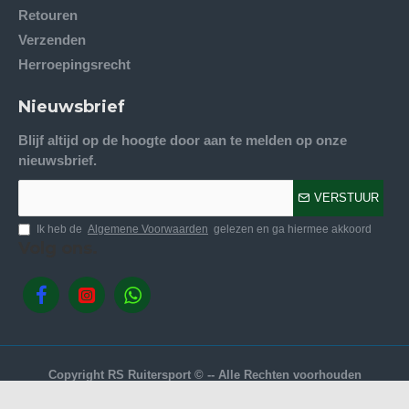
Retouren
Verzenden
Herroepingsrecht
Nieuwsbrief
Blijf altijd op de hoogte door aan te melden op onze
nieuwsbrief.
VERSTUUR
Ik heb de
Algemene Voorwaarden
gelezen en ga hiermee akkoord
Volg ons.
Copyright RS Ruitersport © -- Alle Rechten voorhouden