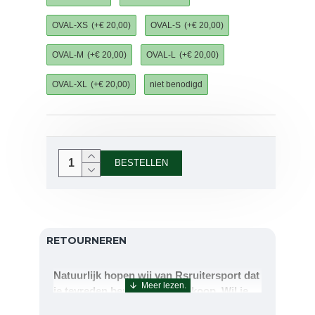
OVAL-XS
(+€ 20,00)
OVAL-S
(+€ 20,00)
OVAL-M
(+€ 20,00)
OVAL-L
(+€ 20,00)
OVAL-XL
(+€ 20,00)
niet benodigd
BESTELLEN
RETOURNEREN
Natuurlijk hopen wij van Rsruitersport dat
je tevreden bent met uw aankoop. Wil je
echter toch iets retourneren of ruilen dan