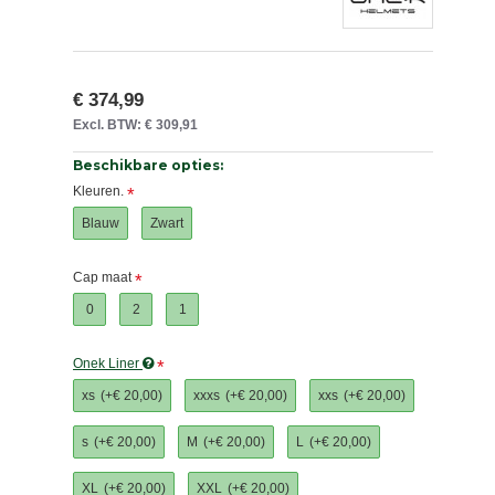
€ 374,99
Excl. BTW: € 309,91
Beschikbare opties:
Kleuren.
Blauw
Zwart
Cap maat
0
2
1
Onek Liner
xs
(+€ 20,00)
xxxs
(+€ 20,00)
xxs
(+€ 20,00)
s
(+€ 20,00)
M
(+€ 20,00)
L
(+€ 20,00)
XL
(+€ 20,00)
XXL
(+€ 20,00)