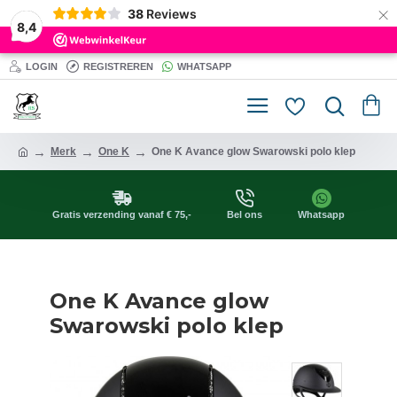
×
38
Reviews
8,4
LOGIN
REGISTREREN
WHATSAPP
Merk
One K
One K Avance glow Swarowski polo klep
Gratis verzending vanaf € 75,-
Bel ons
Whatsapp
One K Avance glow
Swarowski polo klep