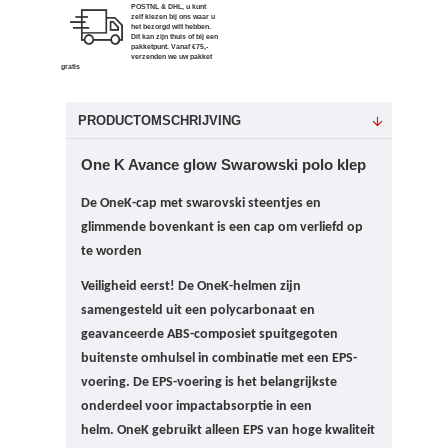
POSTNL & DHL, u kunt
zelf kiezen bij ons waar u
het bezorgd wilt hebben.
Dit kan zijn thuis of bij een
pakketpunt. Vanaf €75,-
verzenden we uw pakket
gratis
PRODUCTOMSCHRIJVING
One K Avance glow Swarowski polo klep
De OneK-cap met
swarovski steentjes en
glimmende bovenkant is een cap om verliefd op
te worden
Veiligheid eerst!
De OneK-helmen zijn
samengesteld uit een polycarbonaat en
geavanceerde ABS-composiet spuitgegoten
buitenste omhulsel in combinatie met een EPS-
voering. De EPS-voering is het belangrijkste
onderdeel voor impactabsorptie in een
helm.
OneK gebruikt alleen EPS van hoge kwaliteit