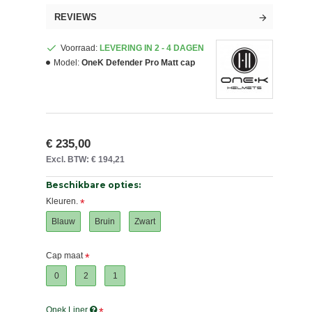
REVIEWS
Voorraad:
LEVERING IN 2 - 4 DAGEN
Model:
OneK Defender Pro Matt cap
€ 235,00
Excl. BTW: € 194,21
Beschikbare opties:
Kleuren.
Blauw
Bruin
Zwart
Cap maat
0
2
1
Onek Liner