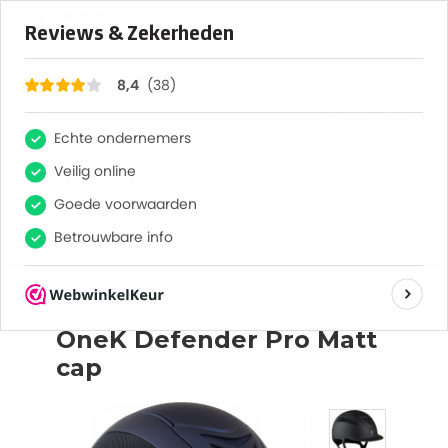
×
38
Reviews
8,4
LOGIN
REGISTREREN
WHATSAPP
alle producten
heren
caps
OneK Defender Pro Matt cap
Gratis verzending vanaf € 75,-
Bel ons
Whatsapp
OneK Defender Pro Matt
cap