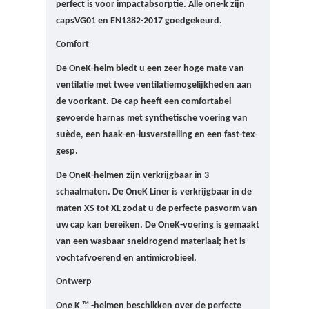
perfect is voor impactabsorptie. Alle one-k zijn
caps
VG01 en EN1382-2017 goedgekeurd.
Comfort
De OneK-helm biedt u een zeer hoge mate van
ventilatie met twee ventilatiemogelijkheden aan
de voorkant.
De cap heeft een comfortabel
gevoerde harnas met synthetische voering van
suède, een haak-en-lusverstelling en een fast-tex-
gesp.
De OneK-helmen zijn verkrijgbaar in 3
schaalmaten. D
e OneK Liner is verkrijgbaar in de
maten XS tot XL zodat u de perfecte pasvorm van
uw cap kan bereiken.
De OneK-voering is gemaakt
van een wasbaar sneldrogend materiaal;
het is
vochtafvoerend en antimicrobieel.
Ontwerp
One K ™ -helmen beschikken over de perfecte