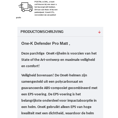
POSTNL & DHL, u kunt
zelf kiezen bij ons waar u
het bezorgd wilt hebben.
Dit kan zijn thuis of bij een
pakketpunt. Vanaf €75,-
verzenden we uw pakket
gratis
PRODUCTOMSCHRIJVING
One-K Defender Pro Matt ,
Deze parchtige OneK-rijhelm is voorzien van het
State of the Art-ontwerp en maximale veiligheid
en comfort!
Veiligheid bovenaan!
De OneK-helmen zijn
samengesteld uit een polycarbonaat en
geavanceerde ABS-composiet gecombineerd met
een EPS-voering. De EPS-voering is het
belangrijkste onderdeel voor impactabsorptie in
een helm.
OneK gebruikt alleen EPS van hoge
kwaliteit met een dichtheid, waardoor de helm