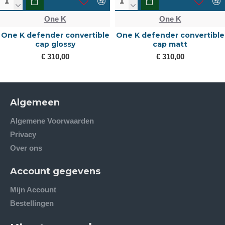
One K
One K
One K defender convertible
One K defender convertible
cap glossy
cap matt
€ 310,00
€ 310,00
Algemeen
Algemene Voorwaarden
Privacy
Over ons
Account gegevens
Mijn Account
Bestellingen