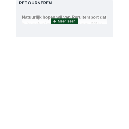
RETOURNEREN
Natuurlijk hopen wij van Rsruitersport dat
je tevreden bent met uw aankoop. Wil je
echter toch iets retourneren of ruilen dan
kan dat uiteraard!Retourneren kan tot 14
dagen na aflevering.De artikelen kunt u
terug sturen naar : Rsruitersport
Terbregseweg 89 3056JV RotterdamWilt u
een artikel ruilen dan zorgen wij dat dit zo
snel mogelijk geregeld is.Wenst u uw geld
terug dan zorgen wij voor een
retourbetaling binnen 5 werkdagen.