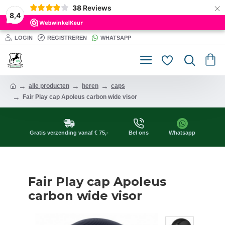
×
38
Reviews
8,4
LOGIN
REGISTREREN
WHATSAPP
alle producten
heren
caps
Fair Play cap Apoleus carbon wide visor
Gratis verzending vanaf € 75,-
Bel ons
Whatsapp
Fair Play cap Apoleus
carbon wide visor