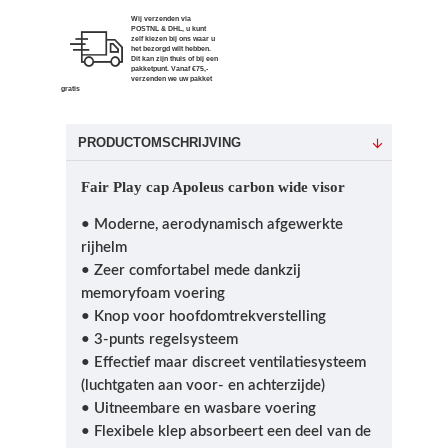
Wij verzenden via
POSTNL & DHL, u kunt
zelf kiezen bij ons waar u
het bezorgd wilt hebben.
Dit kan zijn thuis of bij een
pakketpunt. Vanaf €75,-
verzenden we uw pakket
gratis
PRODUCTOMSCHRIJVING
Fair Play cap Apoleus carbon wide visor
• Moderne, aerodynamisch afgewerkte
rijhelm
• Zeer comfortabel mede dankzij
memoryfoam voering
• Knop voor hoofdomtrekverstelling
• 3-punts regelsysteem
• Effectief maar discreet ventilatiesysteem
(luchtgaten aan voor- en achterzijde)
• Uitneembare en wasbare voering
• Flexibele klep absorbeert een deel van de