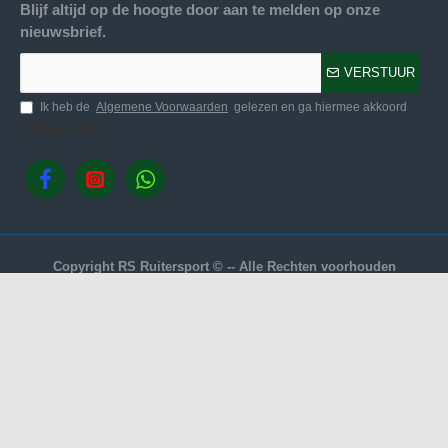
Blijf altijd op de hoogte door aan te melden op onze
nieuwsbrief.
VERSTUUR
Ik heb de
Algemene Voorwaarden
gelezen en ga hiermee akkoord
Volg ons.
Copyright RS Ruitersport © -- Alle Rechten voorhouden