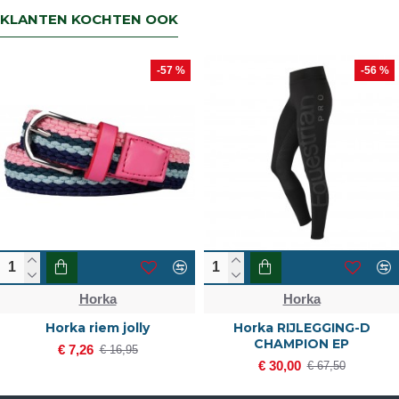
retourbetaling binnen 5 werkdagen.
KLANTEN KOCHTEN OOK
-57 %
-56 %
Horka
Horka
Horka riem jolly
Horka RIJLEGGING-D
CHAMPION EP
€ 7,26
€ 16,95
€ 30,00
€ 67,50