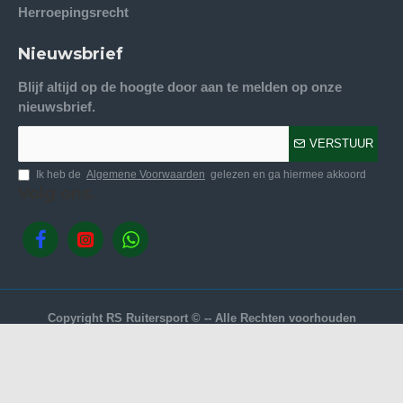
Herroepingsrecht
Nieuwsbrief
Blijf altijd op de hoogte door aan te melden op onze
nieuwsbrief.
VERSTUUR
Ik heb de
Algemene Voorwaarden
gelezen en ga hiermee akkoord
Volg ons.
Copyright RS Ruitersport © -- Alle Rechten voorhouden