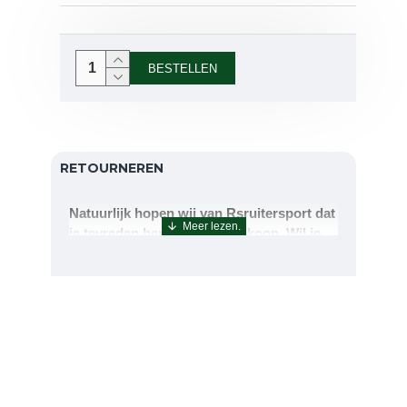
BESTELLEN
RETOURNEREN
Natuurlijk hopen wij van Rsruitersport dat
je tevreden bent met uw aankoop. Wil je
echter toch iets retourneren of ruilen dan
kan dat uiteraard!Retourneren kan tot 14
dagen na aflevering.De artikelen kunt u
terug sturen naar : Rsruitersport
Terbregseweg 89 3056JV RotterdamWilt u
een artikel ruilen dan zorgen wij dat dit zo
snel mogelijk geregeld is.Wenst u uw geld
terug dan zorgen wij voor een