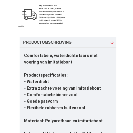
Wij verzenden via
POSTNL & DHL, u kunt
zelf kiezen bij ons waar u
het bezorgd wilt hebben.
Dit kan zijn thuis of bij een
pakketpunt. Vanaf €75,-
verzenden we uw pakket
gratis
PRODUCTOMSCHRIJVING
Comfortabele, waterdichte laars met
voering van imitatiebont.
Productspecificaties:
- Waterdicht
- Extra zachte voering van imitatiebont
- Comfortabele binnenzool
- Goede pasvorm
- Flexibele rubberen buitenzool
Materiaal:
Polyurethaan en imitatiebont