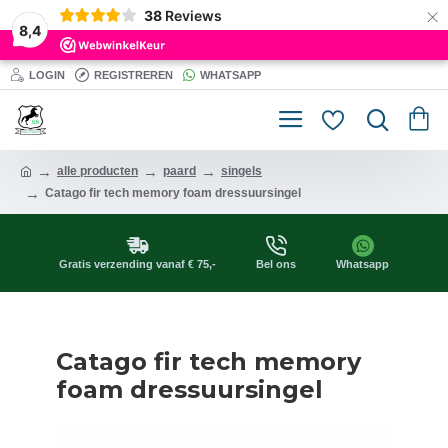
×
38
Reviews
8,4
LOGIN
REGISTREREN
WHATSAPP
alle producten
paard
singels
Catago fir tech memory foam dressuursingel
Gratis verzending vanaf € 75,-
Bel ons
Whatsapp
Catago fir tech memory
foam dressuursingel