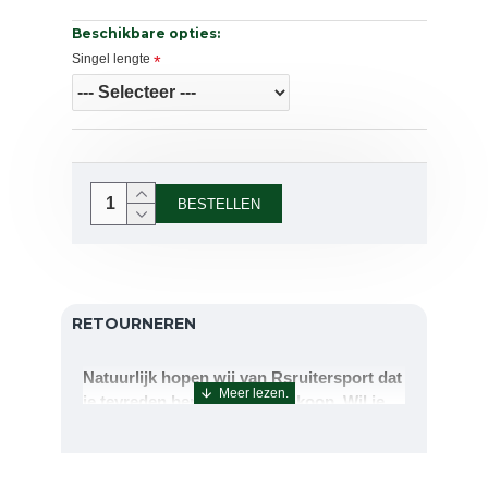
Beschikbare opties:
Singel lengte
BESTELLEN
RETOURNEREN
Natuurlijk hopen wij van Rsruitersport dat
je tevreden bent met uw aankoop. Wil je
echter toch iets retourneren of ruilen dan
kan dat uiteraard!Retourneren kan tot 14
dagen na aflevering.De artikelen kunt u