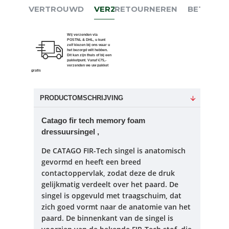
VERTROUWD
VERZENDEN
RETOURNEREN
BETALEN
Wij verzenden via
POSTNL & DHL, u kunt
zelf kiezen bij ons waar u
het bezorgd wilt hebben.
Dit kan zijn thuis of bij een
pakketpunt. Vanaf €75,-
verzenden we uw pakket
gratis
PRODUCTOMSCHRIJVING
Catago fir tech memory foam
dressuursingel ,
De CATAGO FIR-Tech singel is anatomisch
gevormd en heeft een breed
contactoppervlak, zodat deze de druk
gelijkmatig verdeelt over het paard.
De
singel is opgevuld met traagschuim, dat
zich goed vormt naar de anatomie van het
paard.
De binnenkant van de singel is