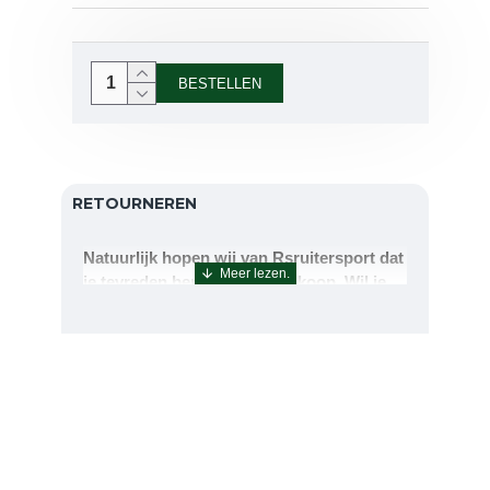
BESTELLEN
RETOURNEREN
Natuurlijk hopen wij van Rsruitersport dat
je tevreden bent met uw aankoop. Wil je
echter toch iets retourneren of ruilen dan
kan dat uiteraard!Retourneren kan tot 14
dagen na aflevering.De artikelen kunt u
terug sturen naar : Rsruitersport
Terbregseweg 89 3056JV RotterdamWilt u
een artikel ruilen dan zorgen wij dat dit zo
snel mogelijk geregeld is.Wenst u uw geld
terug dan zorgen wij voor een