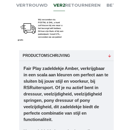
VERTROUWD
VERZENDEN
RETOURNEREN
BETALEN
Wij verzenden via
POSTNL & DHL, u kunt
zelf kiezen bij ons waar u
het bezorgd wilt hebben.
Dit kan zijn thuis of bij een
pakketpunt. Vanaf €75,-
verzenden we uw pakket
gratis
PRODUCTOMSCHRIJVING
Fair Play zadeldekje Amber, verkrijgbaar
in een scala aan kleuren om perfect aan te
sluiten bij jouw stijl en voorkeur, bij
RSRuitersport. Of je nu actief bent in
dressuur, veelzijdigheid, veelzijdigheid
springen, pony dressuur of pony
veelzijdigheid, dit zadeldekje biedt de
perfecte combinatie van stijl en
functionaliteit.