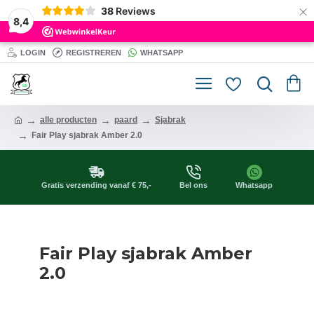
×
38
Reviews
8,4
LOGIN
REGISTREREN
WHATSAPP
alle producten
paard
Sjabrak
Fair Play sjabrak Amber 2.0
Gratis verzending vanaf € 75,-
Bel ons
Whatsapp
Fair Play sjabrak Amber
2.0