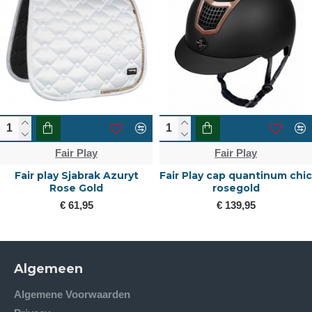
Fair Play
Fair Play
hic
Fair Play ceramic sjabrak
fair play cap quantin
Quartz
carbon wide visor
€ 53,00
€ 139,95
Algemeen
Algemene Voorwaarden