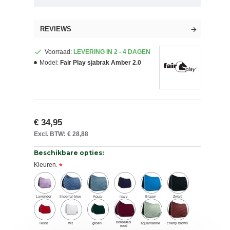
REVIEWS
Voorraad:
LEVERING IN 2 - 4 DAGEN
Model:
Fair Play sjabrak Amber 2.0
€ 34,95
Excl. BTW: € 28,88
Beschikbare opties:
Kleuren.
Lavender
Imperial-blue
Aqua
navy
Blauw
Zwart
bordeaux
Rood
wit
groen
aquamarine
cherry brown
rood