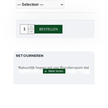
BESTELLEN
RETOURNEREN
Natuurlijk hopen wij van Rsruitersport dat
je tevreden bent met uw aankoop. Wil je
echter toch iets retourneren of ruilen dan
kan dat uiteraard!Retourneren kan tot 14
dagen na aflevering.De artikelen kunt u
terug sturen naar : Rsruitersport
Terbregseweg 89 3056JV RotterdamWilt u
een artikel ruilen dan zorgen wij dat dit zo