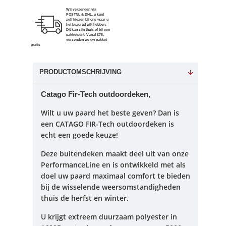
Wij verzenden via
POSTNL & DHL, u kunt
zelf kiezen bij ons waar u
het bezorgd wilt hebben.
Dit kan zijn thuis of bij een
pakketpunt. Vanaf €75,-
verzenden we uw pakket
gratis
PRODUCTOMSCHRIJVING
Catago Fir-Tech outdoordeken,
Wilt u uw paard het beste geven?
Dan is
een CATAGO FIR-Tech outdoordeken is
echt een goede keuze!
Deze buitendeken maakt deel uit van onze
PerformanceLine en is ontwikkeld met als
doel uw paard maximaal comfort te bieden
bij de wisselende weersomstandigheden
thuis de herfst en winter.
U krijgt extreem duurzaam polyester in