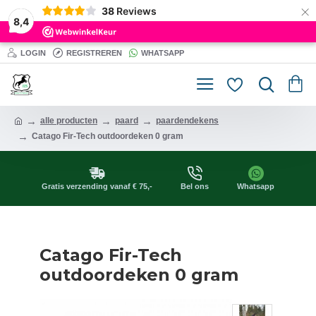
×
38
Reviews
8,4
LOGIN
REGISTREREN
WHATSAPP
alle producten
paard
paardendekens
Catago Fir-Tech outdoordeken 0 gram
Gratis verzending vanaf € 75,-
Bel ons
Whatsapp
Catago Fir-Tech
outdoordeken 0 gram