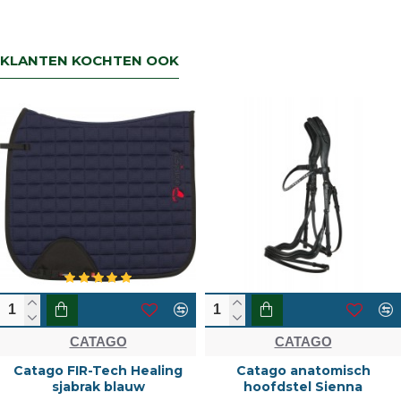
snel mogelijk geregeld is.Wenst u uw geld
terug dan zorgen wij voor een
retourbetaling binnen 5 werkdagen.
KLANTEN KOCHTEN OOK
CATAGO
CATAGO
Catago FIR-Tech Healing
Catago anatomisch
sjabrak blauw
hoofdstel Sienna