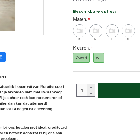
Excl. BTW: € 51,65
Beschikbare opties:
Maten.
S
M
L
XL
Kleuren.
Zwart
wit
ren
atuurlijk hopen wij van Rsruitersport
at je tevreden bent met uw aankoop.
il je echter toch iets retourneren of
uilen dan kan dat uiteraard!
an tot 14 dagen na aflevering.
t bij ons betalen met ideal, creditcard,
l en betalen achteraf is bij ons ook
 probleem.