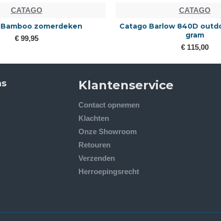
CATAGO
CATAGO
 Bamboo zomerdeken
Catago Barlow 840D outd
gram
€ 99,95
€ 115,00
ns
Klantenservice
Contact opnemen
Klachten
Onze Showroom
Retouren
Verzenden
Herroepingsrecht