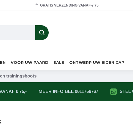
GRATIS VERZENDING VANAF € 75
MEN
VOOR UW PAARD
SALE
ONTWERP UW EIGEN CAP
ech trainingsboots
ANAF € 75,-
MEER INFO BEL 0611756767
STEL
s