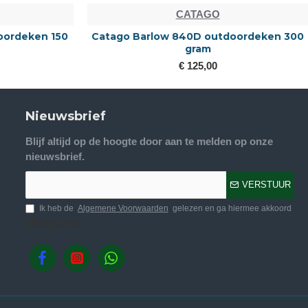
CATAGO
oordeken 150
Catago Barlow 840D outdoordeken 300
gram
€ 125,00
Nieuwsbrief
Blijf altijd op de hoogte door aan te melden op onze
nieuwsbrief.
VERSTUUR
Ik heb de
Algemene Voorwaarden
gelezen en ga hiermee akkoord
Volg ons.