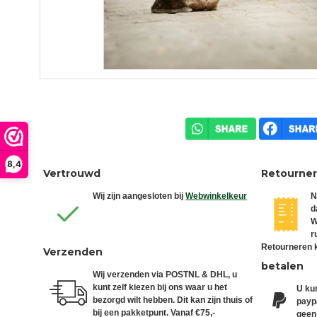
8,4
Vertrouwd
Retourne
Wij zijn aangesloten bij
Webwinkelkeur
N
d
W
r
Retourneren k
Verzenden
betalen
Wij verzenden via POSTNL & DHL, u
kunt zelf kiezen bij ons waar u het
U kun
bezorgd wilt hebben. Dit kan zijn thuis of
paypa
bij een pakketpunt. Vanaf €75,-
geen