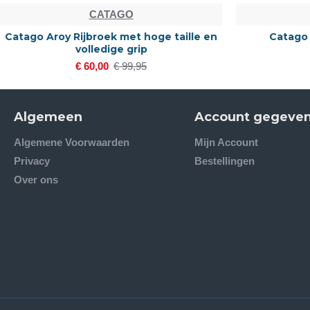
CATAGO
Catago Aroy Rijbroek met hoge taille en
Catago
volledige grip
€ 60,00
€ 99,95
Algemeen
Account gegeve
Algemene Voorwaarden
Mijn Account
Privacy
Bestellingen
Over ons