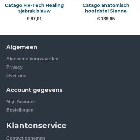
Catago FIR-Tech Healing
Catago anatomisch
sjabrak blauw
hoofdstel Sienna
€ 97,01
€ 139,95
Algemeen
Algemene Voorwaarden
Privacy
Over ons
Account gegevens
Mijn Account
Bestellingen
Klantenservice
Contact opnemen