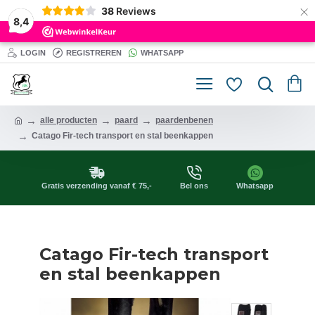
×
38
Reviews
8,4
LOGIN
REGISTREREN
WHATSAPP
alle producten
paard
paardenbenen
Catago Fir-tech transport en stal beenkappen
Gratis verzending vanaf € 75,-
Bel ons
Whatsapp
Catago Fir-tech transport
en stal beenkappen