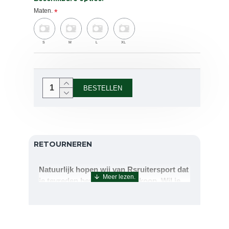
Maten.
S
M
L
XL
BESTELLEN
RETOURNEREN
Natuurlijk hopen wij van Rsruitersport dat
je tevreden bent met uw aankoop. Wil je
echter toch iets retourneren of ruilen dan
kan dat uiteraard!Retourneren kan tot 14
dagen na aflevering.De artikelen kunt u
terug sturen naar : Rsruitersport