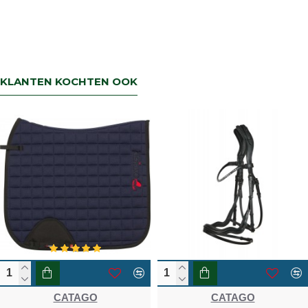
Terbregseweg 89 3056JV RotterdamWilt u
een artikel ruilen dan zorgen wij dat dit zo
snel mogelijk geregeld is.Wenst u uw geld
terug dan zorgen wij voor een
retourbetaling binnen 5 werkdagen.
KLANTEN KOCHTEN OOK
CATAGO
CATAGO