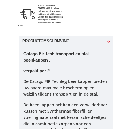
Wij verzenden via
POSTNL & DHL, u kunt
zelf kiezen bij ons waar u
het bezorgd wilt hebben.
Dit kan zijn thuis of bij een
pakketpunt. Vanaf €75,-
verzenden we uw pakket
gratis
PRODUCTOMSCHRIJVING
Catago Fir-tech transport en stal
beenkappen ,
verpakt per 2.
De Catago FIR-Techleg beenkappen bieden
uw paard maximale bescherming en
welzijn tijdens transport en in de stal.
De beenkappen hebben een verwijderbaar
kussen met Synthermax fiberfill en
voeringmateriaal met keramische deeltjes
die in combinatie zorgen voor een