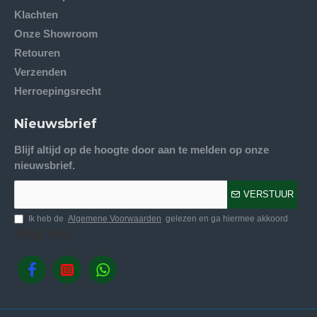
Klachten
Onze Showroom
Retouren
Verzenden
Herroepingsrecht
Nieuwsbrief
Blijf altijd op de hoogte door aan te melden op onze
nieuwsbrief.
VERSTUUR
Ik heb de
Algemene Voorwaarden
gelezen en ga hiermee akkoord
Volg ons.