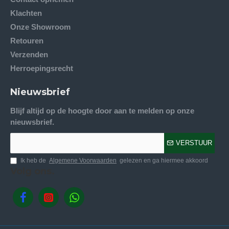
Klachten
Onze Showroom
Retouren
Verzenden
Herroepingsrecht
Nieuwsbrief
Blijf altijd op de hoogte door aan te melden op onze
nieuwsbrief.
VERSTUUR
Ik heb de
Algemene Voorwaarden
gelezen en ga hiermee akkoord
Volg ons.