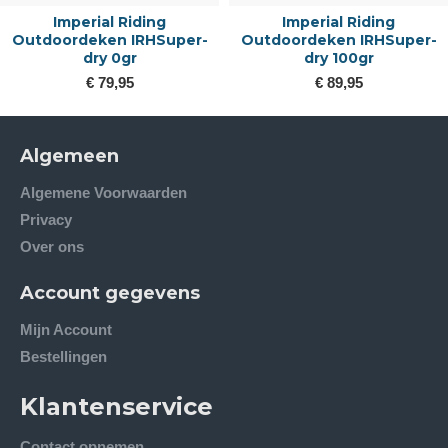
Imperial Riding
Imperial Riding
Outdoordeken IRHSuper-
Outdoordeken IRHSuper-
dry 0gr
dry 100gr
€ 79,95
€ 89,95
Algemeen
Algemene Voorwaarden
Privacy
Over ons
Account gegevens
Mijn Account
Bestellingen
Klantenservice
Contact opnemen