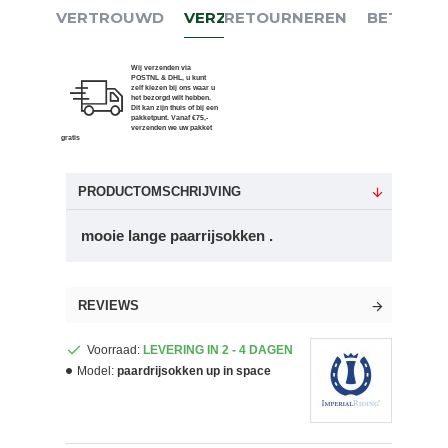
VERTROUWD
VERZENDEN
RETOURNEREN
BETALEN
Wij verzenden via
POSTNL & DHL, u kunt
zelf kiezen bij ons waar u
het bezorgd wilt hebben.
Dit kan zijn thuis of bij een
pakketpunt. Vanaf €75,-
verzenden we uw pakket
gratis
PRODUCTOMSCHRIJVING
mooie lange paarrijsokken .
REVIEWS
Voorraad:
LEVERING IN 2 - 4 DAGEN
Model:
paardrijsokken up in space