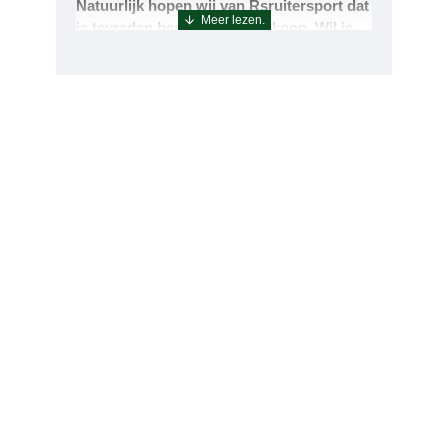
Natuurlijk hopen wij van Rsruitersport dat
je tevreden bent met uw aankoop. Wil je
echter toch iets retourneren of ruilen dan
kan dat uiteraard!Retourneren kan tot 14
dagen na aflevering.De artikelen kunt u
terug sturen naar : Rsruitersport
Terbregseweg 89 3056JV RotterdamWilt u
een artikel ruilen dan zorgen wij dat dit zo
snel mogelijk geregeld is.Wenst u uw geld
terug dan zorgen wij voor een
retourbetaling binnen 5 werkdagen.