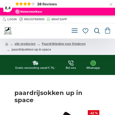
×
38
Reviews
8,4
LOGIN
REGISTREREN
WHATSAPP
alle producten
Paardrijkleding voor Kinderen
paardrijsokken up in space
Gratis verzending vanaf € 75,-
Bel ons
Whatsapp
paardrijsokken up in
space
-42 %