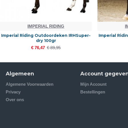
IMPERIAL RIDING
I
Imperial Riding Outdoordeken IRHSuper-
Imperial Rid
dry 100gr
€ 76,47
€ 89,95
Algemeen
Account gegeve
Algemene Voorwaarden
Mijn Account
Privacy
Bestellingen
Over ons