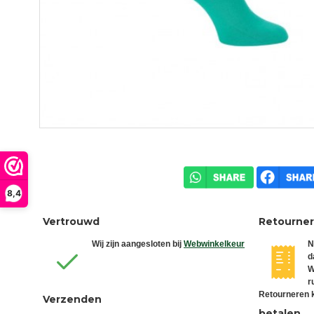
8,4
Vertrouwd
Retourne
Wij zijn aangesloten bij
Webwinkelkeur
N
d
W
r
Retourneren k
Verzenden
betalen